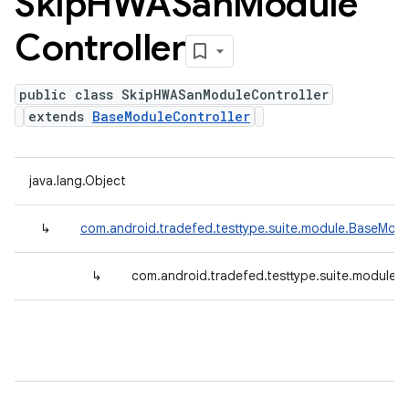
Skip
HWASan
Module
Controller
public class SkipHWASanModuleController
extends
BaseModuleController
java.lang.Object
↳
com.android.tradefed.testtype.suite.module.BaseModu
↳
com.android.tradefed.testtype.suite.module