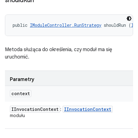
should
Run
public 
IModuleController.RunStrategy
 shouldRun (
II
Metoda służąca do określenia, czy moduł ma się
uruchomić.
Parametry
context
IInvocation
Context
IInvocation
Context
:
modułu