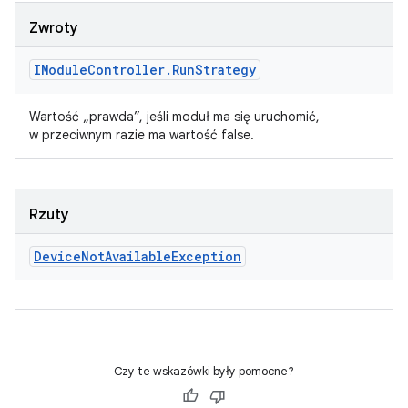
Zwroty
IModule
Controller
.
Run
Strategy
Wartość „prawda”, jeśli moduł ma się uruchomić,
w przeciwnym razie ma wartość false.
Rzuty
Device
Not
Available
Exception
Czy te wskazówki były pomocne?