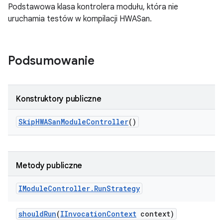
Podstawowa klasa kontrolera modułu, która nie
uruchamia testów w kompilacji HWASan.
Podsumowanie
Konstruktory publiczne
Skip
HWASan
Module
Controller
()
Metody publiczne
IModule
Controller
.
Run
Strategy
should
Run
(
IInvocation
Context
context)