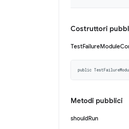
Costruttori pubbl
Test
Failure
Module
Con
public TestFailureMod
Metodi pubblici
should
Run