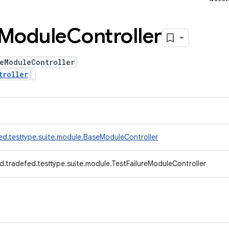
Module
Controller
eModuleController
troller
ed.testtype.suite.module.BaseModuleController
d.tradefed.testtype.suite.module.TestFailureModuleController