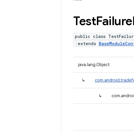
Test
Failure
public class TestFailur
extends
BaseModuleCon
java.lang.Object
↳
com.android.tradef
↳
com.androi