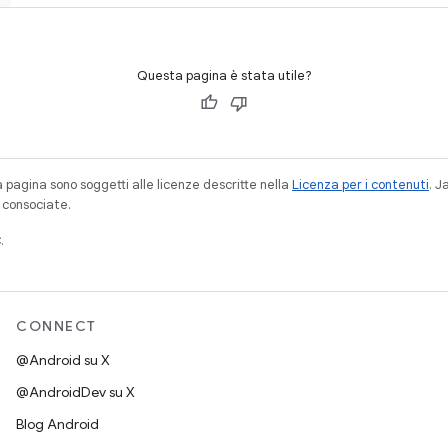
Questa pagina è stata utile?
a pagina sono soggetti alle licenze descritte nella
Licenza per i contenuti
. 
à consociate.
.
CONNECT
@Android su X
@AndroidDev su X
Blog Android