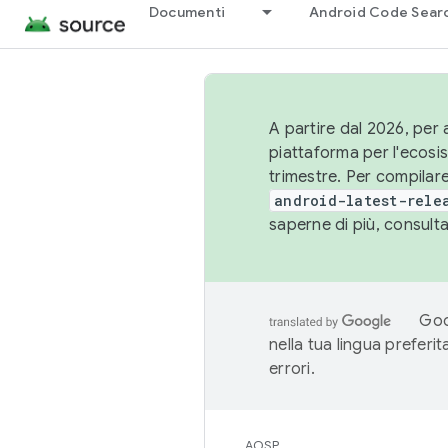
Documenti
Android Code Sear
A partire dal 2026, per a
piattaforma per l'ecos
trimestre. Per compilare
android-latest-rele
saperne di più, consult
Goo
nella tua lingua preferi
errori.
AOSP