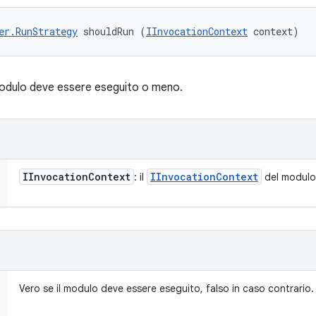
er.RunStrategy
 shouldRun (
IInvocationContext
 context)
modulo deve essere eseguito o meno.
IInvocation
Context
IInvocation
Context
: il
del modulo
Vero se il modulo deve essere eseguito, falso in caso contrario.