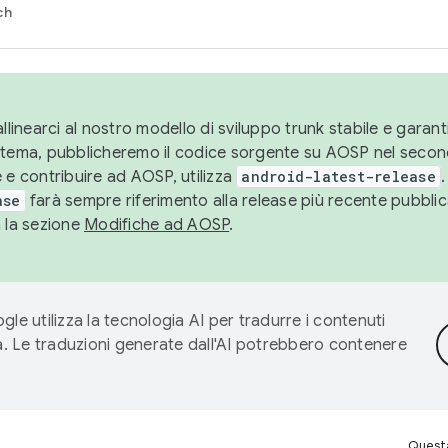
ch
llinearci al nostro modello di sviluppo trunk stabile e garantir
istema, pubblicheremo il codice sorgente su AOSP nel secon
 e contribuire ad AOSP, utilizza
android-latest-release
.
ase
farà sempre riferimento alla release più recente pubbli
a la sezione
Modifiche ad AOSP
.
gle utilizza la tecnologia AI per tradurre i contenuti
ta. Le traduzioni generate dall'AI potrebbero contenere
Questa