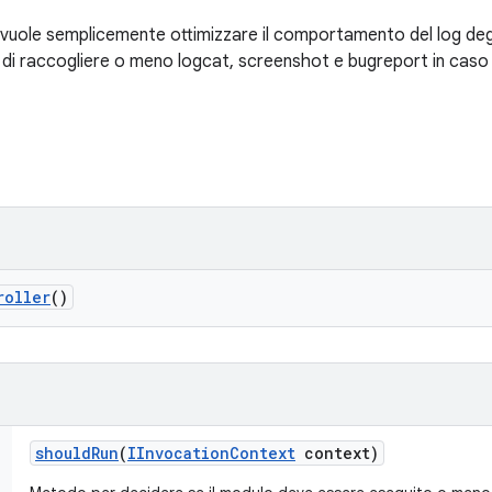
 vuole semplicemente ottimizzare il comportamento del log degli
di raccogliere o meno logcat, screenshot e bugreport in caso d
roller
()
should
Run
(
IInvocation
Context
context)