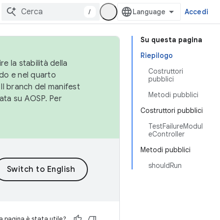
/
Accedi
Su questa pagina
Riepilogo
e la stabilità della
Costruttori
do e nel quarto
pubblici
 Il branch del manifest
Metodi pubblici
cata su AOSP. Per
Costruttori pubblici
TestFailureModul
eController
Metodi pubblici
shouldRun
 pagina è stata utile?