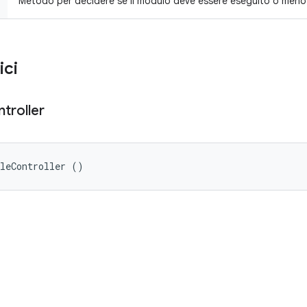
Metodo per decidere se il modulo deve essere eseguito o meno
ici
troller
uleController ()