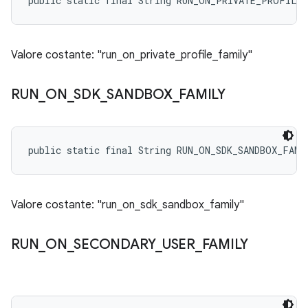
public static final String RUN_ON_PRIVATE_PROFILE
Valore costante: "run_on_private_profile_family"
RUN
_
ON
_
SDK
_
SANDBOX
_
FAMILY
public static final String RUN_ON_SDK_SANDBOX_FAMI
Valore costante: "run_on_sdk_sandbox_family"
RUN
_
ON
_
SECONDARY
_
USER
_
FAMILY