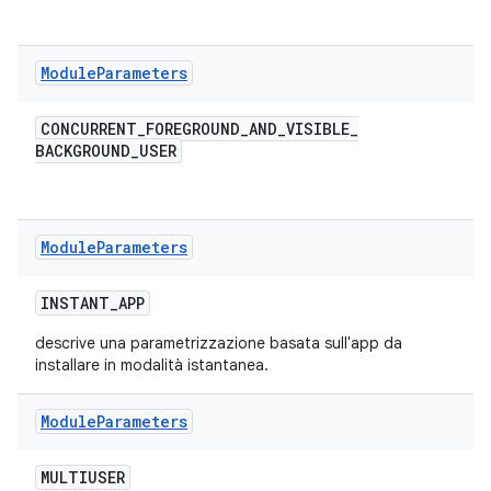
Module
Parameters
CONCURRENT
_
FOREGROUND
_
AND
_
VISIBLE
_
BACKGROUND
_
USER
Module
Parameters
INSTANT
_
APP
descrive una parametrizzazione basata sull'app da
installare in modalità istantanea.
Module
Parameters
MULTIUSER