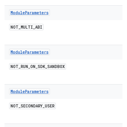
Module
Parameters
NOT
_
MULTI
_
ABI
Module
Parameters
NOT
_
RUN
_
ON
_
SDK
_
SANDBOX
Module
Parameters
NOT
_
SECONDARY
_
USER