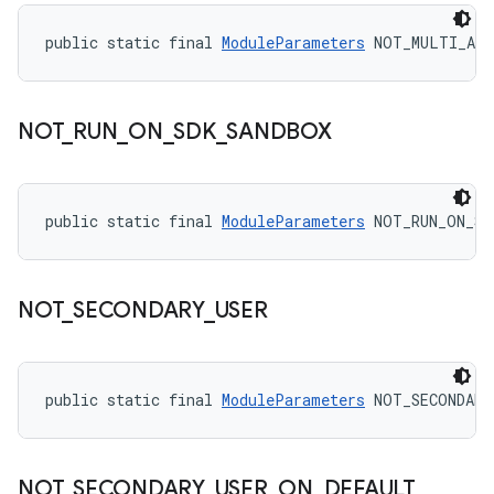
public static final 
ModuleParameters
 NOT_MULTI_ABI
NOT
_
RUN
_
ON
_
SDK
_
SANDBOX
public static final 
ModuleParameters
 NOT_RUN_ON_SD
NOT
_
SECONDARY
_
USER
public static final 
ModuleParameters
 NOT_SECONDARY
NOT
_
SECONDARY
_
USER
_
ON
_
DEFAULT
_