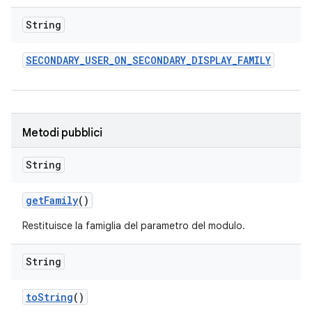
String
SECONDARY
_
USER
_
ON
_
SECONDARY
_
DISPLAY
_
FAMILY
Metodi pubblici
String
get
Family
()
Restituisce la famiglia del parametro del modulo.
String
to
String
()