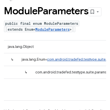
Module
Parameters
public final enum ModuleParameters
extends Enum<
ModuleParameters
>
java.lang.Object
↳
java.lang.Enum<
com.android.tradefed.testtype.suite.
↳
com.android.tradefed.testtype.suite.params.