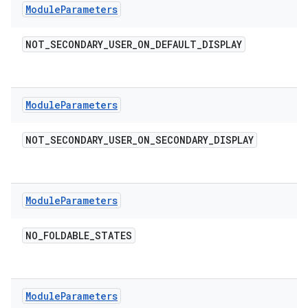
Module
Parameters
NOT
_
SECONDARY
_
USER
_
ON
_
DEFAULT
_
DISPLAY
Module
Parameters
NOT
_
SECONDARY
_
USER
_
ON
_
SECONDARY
_
DISPLAY
Module
Parameters
NO
_
FOLDABLE
_
STATES
Module
Parameters