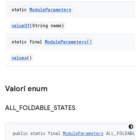
static
Module
Parameters
value
Of
(String name)
static final
Module
Parameters[]
values
()
Valori enum
ALL
_
FOLDABLE
_
STATES
public static final 
ModuleParameters
 ALL_FOLDABLE