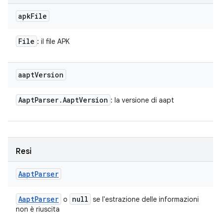
apk
File
File
: il file APK
aapt
Version
Aapt
Parser
.
Aapt
Version
: la versione di aapt
Resi
Aapt
Parser
Aapt
Parser
null
o
se l'estrazione delle informazioni
non è riuscita