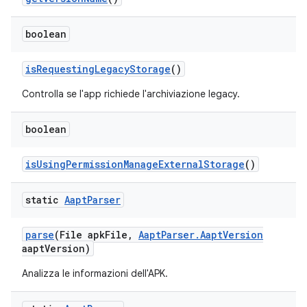
boolean
is
Requesting
Legacy
Storage
()
Controlla se l'app richiede l'archiviazione legacy.
boolean
is
Using
Permission
Manage
External
Storage
()
static
Aapt
Parser
parse
(File apk
File
,
Aapt
Parser
.
Aapt
Version
aapt
Version)
Analizza le informazioni dell'APK.