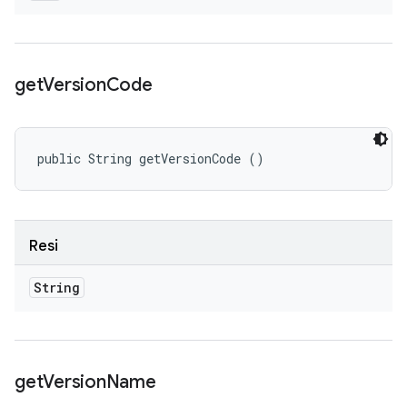
get
Version
Code
public String getVersionCode ()
Resi
String
get
Version
Name