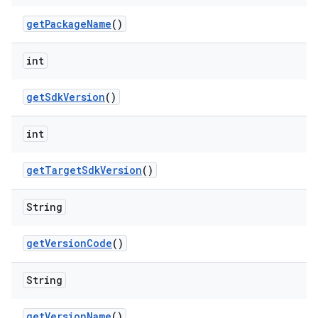
get
Package
Name
()
int
get
Sdk
Version
()
int
get
Target
Sdk
Version
()
String
get
Version
Code
()
String
get
Version
Name
()