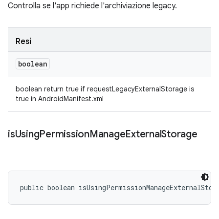
Controlla se l'app richiede l'archiviazione legacy.
Resi
boolean
boolean return true if requestLegacyExternalStorage is
true in AndroidManifest.xml
is
Using
Permission
Manage
External
Storage
public boolean isUsingPermissionManageExternalStor