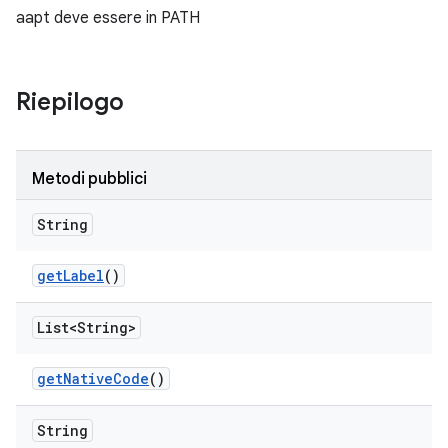
aapt deve essere in PATH
Riepilogo
Metodi pubblici
String
get
Label
()
List<String>
get
Native
Code
()
String