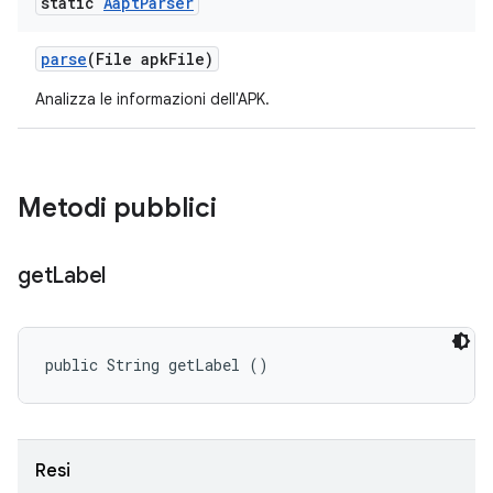
static
Aapt
Parser
parse
(File apk
File)
Analizza le informazioni dell'APK.
Metodi pubblici
get
Label
public String getLabel ()
Resi