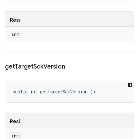
Resi
int
get
Target
Sdk
Version
public int getTargetSdkVersion ()
Resi
int