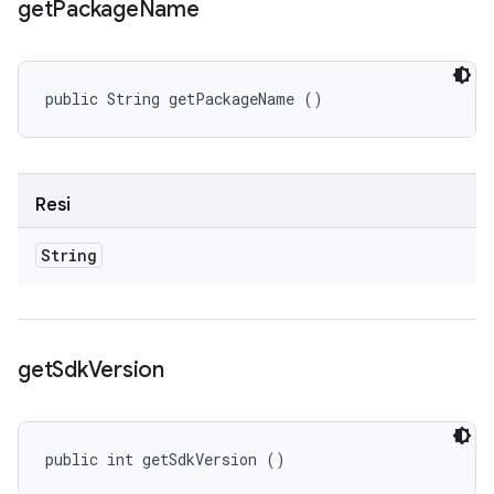
get
Package
Name
public String getPackageName ()
Resi
String
get
Sdk
Version
public int getSdkVersion ()