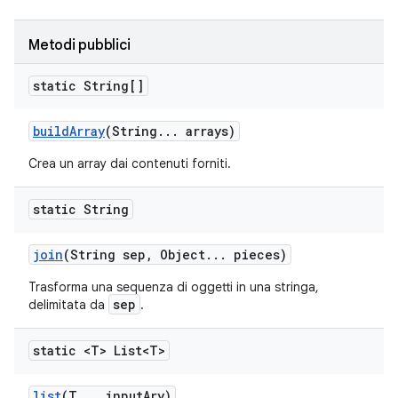
Metodi pubblici
static String[]
build
Array
(String
.
.
.
arrays)
Crea un array dai contenuti forniti.
static String
join
(String sep
,
Object
.
.
.
pieces)
Trasforma una sequenza di oggetti in una stringa,
sep
delimitata da
.
static <T> List<T>
list
(T
.
.
.
input
Ary)