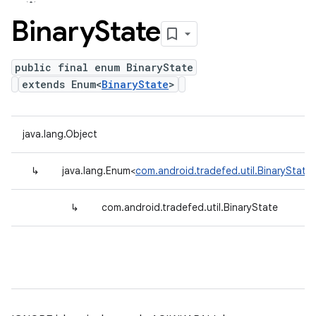
Binary
State
public final enum BinaryState
extends Enum<
BinaryState
>
java.lang.Object
↳
java.lang.Enum<
com.android.tradefed.util.BinaryState
↳
com.android.tradefed.util.BinaryState