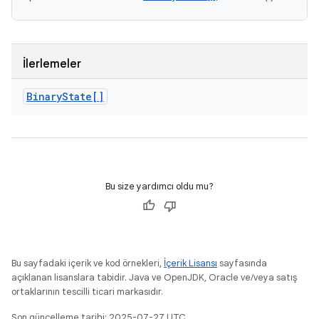
İlerlemeler
Binary
State[]
Bu size yardımcı oldu mu?
Bu sayfadaki içerik ve kod örnekleri,
İçerik Lisansı
sayfasında
açıklanan lisanslara tabidir. Java ve OpenJDK, Oracle ve/veya satış
ortaklarının tescilli ticari markasıdır.
Son güncelleme tarihi: 2025-07-27 UTC.