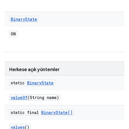
Binary
State
ON
Herkese açık yöntemler
static
Binary
State
value
Of
(String name)
static final
Binary
State[]
values
()