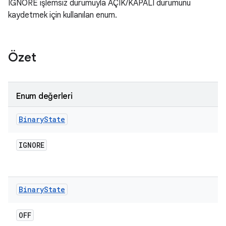
IGNORE işlemsiz durumuyla AÇIK/KAPALI durumunu
kaydetmek için kullanılan enum.
Özet
Enum değerleri
Binary
State
IGNORE
Binary
State
OFF