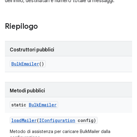
dell'invio, destinatari e numero totale di messaggi.
Riepilogo
Costruttori pubblici
Bulk
Emailer
()
Metodi pubblici
static
Bulk
Emailer
load
Mailer
(
IConfiguration
config)
Metodo di assistenza per caricare BulkMailer dalla