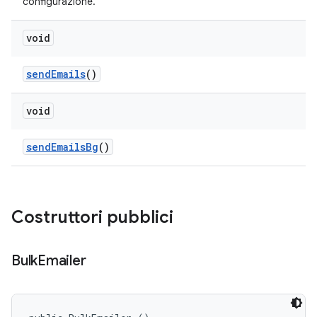
configurazione.
void
send
Emails
()
void
send
Emails
Bg
()
Costruttori pubblici
Bulk
Emailer