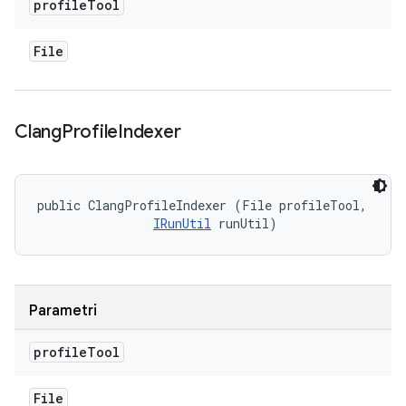
profile
Tool
File
Clang
Profile
Indexer
public ClangProfileIndexer (File profileTool, 

IRunUtil
 runUtil)
Parametri
profile
Tool
File