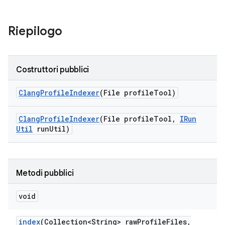
Riepilogo
Costruttori pubblici
Clang
Profile
Indexer
(File profile
Tool)
Clang
Profile
Indexer
(File profile
Tool
,
IRun
Util
run
Util)
Metodi pubblici
void
index
(Collection<String> raw
Profile
Files
,