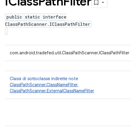
IClass
Path
Filter
public static interface
ClassPathScanner.IClassPathFilter
com.android.tradefed.util.ClassPathScanner.IClassPathFilter
Classi di sottoclasse indirette note
ClassPathScanner.ClassNameFilter
,
ClassPathScanner.ExternalClassNameFilter