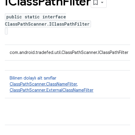
IClass
Path
Filter
public static interface
ClassPathScanner.IClassPathFilter
com.android.tradefed.util.ClassPathScanner.IClassPathFilter
Bilinen dolaylı alt sınıflar
ClassPathScanner.ClassNameFilter
,
ClassPathScanner.ExternalClassNameFilter