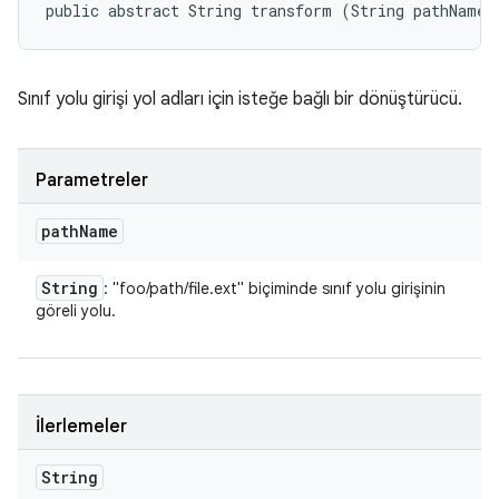
public abstract String transform (String pathName)
Sınıf yolu girişi yol adları için isteğe bağlı bir dönüştürücü.
Parametreler
path
Name
String
: "foo/path/file.ext" biçiminde sınıf yolu girişinin
göreli yolu.
İlerlemeler
String