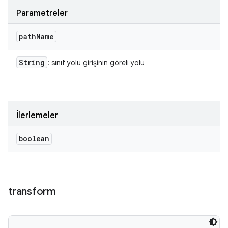
Parametreler
path
Name
String
: sınıf yolu girişinin göreli yolu
İlerlemeler
boolean
transform