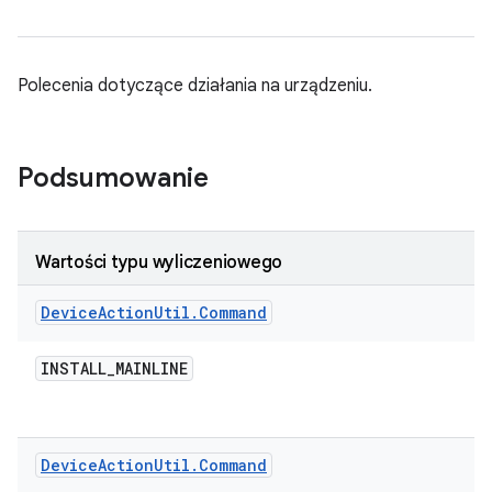
Polecenia dotyczące działania na urządzeniu.
Podsumowanie
Wartości typu wyliczeniowego
Device
Action
Util
.
Command
INSTALL
_
MAINLINE
Device
Action
Util
.
Command