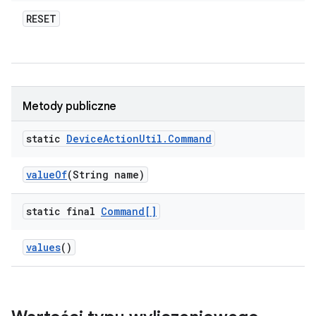
RESET
Metody publiczne
static
Device
Action
Util
.
Command
value
Of
(String name)
static final
Command[]
values
()