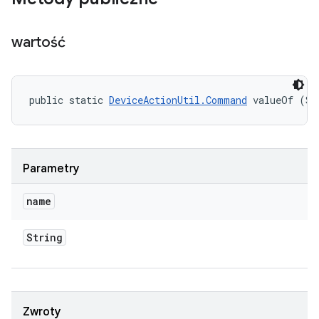
wartość
public static 
DeviceActionUtil.Command
 valueOf (St
Parametry
name
String
Zwroty