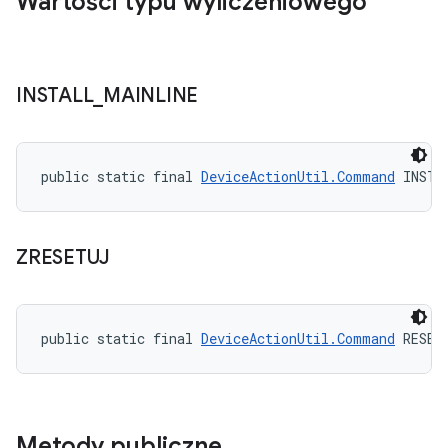
Wartości typu wyliczeniowego
INSTALL
_
MAINLINE
public static final 
DeviceActionUtil.Command
 INSTA
ZRESETUJ
public static final 
DeviceActionUtil.Command
 RESET
Metody publiczne