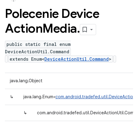
Polecenie Device
Action
Media
.
public static final enum
DeviceActionUtil.Command
extends Enum<
DeviceActionUtil.Command
>
java.lang.Object
↳
java.lang.Enum<
com.android.tradefed.util.DeviceAction
↳
com.android.tradefed.util.DeviceActionUtil.Com