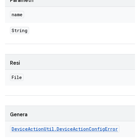
Parametri
name
String
Resi
File
Genera
Device
Action
Util
.
Device
Action
Config
Error