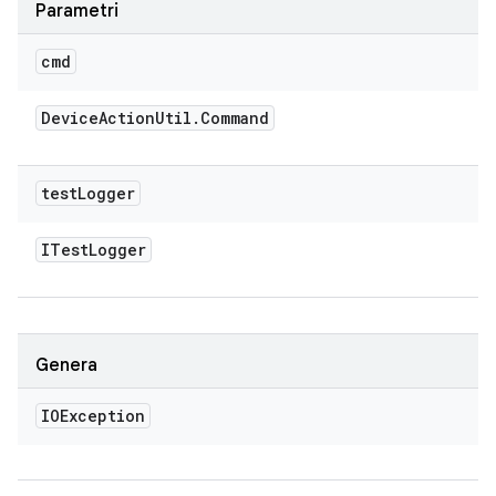
Parametri
cmd
Device
Action
Util
.
Command
test
Logger
ITest
Logger
Genera
IOException