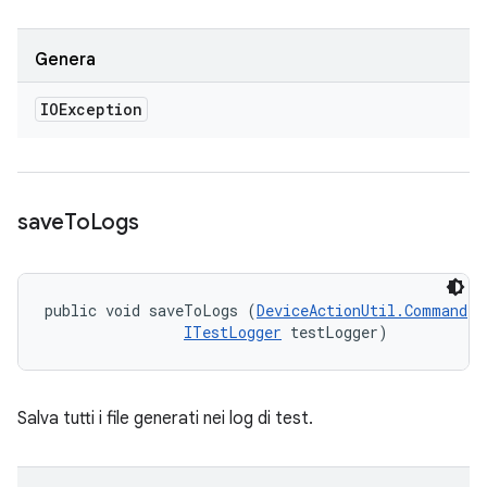
Genera
IOException
save
To
Logs
public void saveToLogs (
DeviceActionUtil.Command
 c
ITestLogger
 testLogger)
Salva tutti i file generati nei log di test.