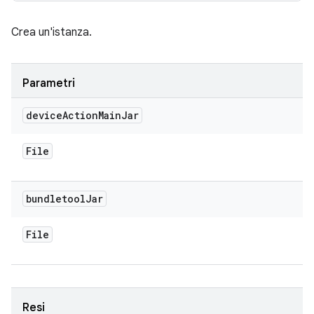
Crea un'istanza.
Parametri
device
Action
Main
Jar
File
bundletool
Jar
File
Resi