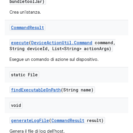
bundletool
Jar)
Crea un'istanza.
Command
Result
execute
(
Device
Action
Util
.
Command
command
,
String device
Id
,
List<String> action
Args)
Esegue un comando di azione sul dispositivo.
static File
find
Executable
On
Path
(String name)
void
generate
Log
File
(
Command
Result
result)
Genera il file di log dell'host.