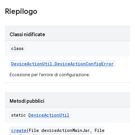
Riepilogo
Classi nidificate
class
Device
Action
Util
.
Device
Action
Config
Error
Eccezione per l'errore di configurazione.
Metodi pubblici
static
Device
Action
Util
create
(File device
Action
Main
Jar
,
File