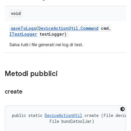
void
save
To
Logs
(
Device
Action
Util
.
Command
cmd
,
ITest
Logger
test
Logger)
Salva tutti i file generati nei log di test.
Metodi pubblici
create
public static 
DeviceActionUtil
 create (File deviceA
                File bundletoolJar)