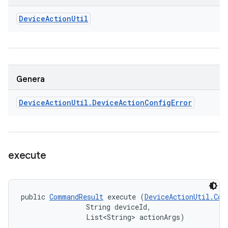
Device
Action
Util
Genera
Device
Action
Util
.
Device
Action
Config
Error
execute
public 
CommandResult
 execute (
DeviceActionUtil.Com
                String deviceId, 

                List<String> actionArgs)