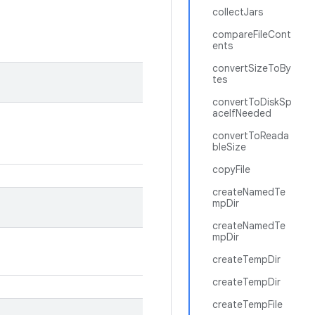
collectJars
compareFileCont
ents
convertSizeToBy
tes
convertToDiskSp
aceIfNeeded
convertToReada
bleSize
copyFile
createNamedTe
mpDir
createNamedTe
mpDir
createTempDir
createTempDir
createTempFile