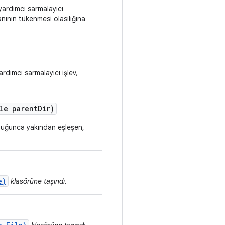
yardımcı sarmalayıcı
nının tükenmesi olasılığına
ardımcı sarmalayıcı işlev,
le parent
Dir)
duğunca yakından eşleşen,
e)
klasörüne taşındı.