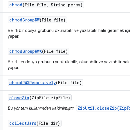
chmod
(File file
,
String perms)
chmod
Group
RW
(File file)
Belirli bir dosya grubunu okunabilir ve yazılabilir hale getirmek içi
yapar.
chmod
Group
RWX
(File file)
Belirtilen dosya grubunu yürütülebilir, okunabilir ve yazılabilir hal
yapar.
chmod
RWXRecursively
(File file)
close
Zip
(Zip
File zip
File)
ZipUtil.closeZip(ZipF
Bu yöntem kullanımdan kaldırılmıştır.
collect
Jars
(File dir)