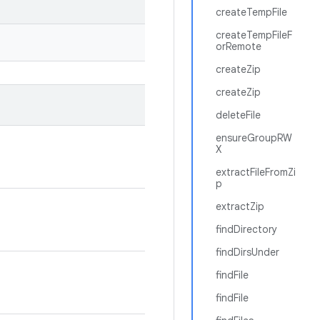
createTempFile
createTempFileF
orRemote
createZip
createZip
deleteFile
ensureGroupRW
X
extractFileFromZi
p
extractZip
findDirectory
findDirsUnder
findFile
findFile