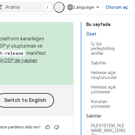
/
Oturum aç
Bu sayfada
Özet
latform kararlılığını
İç içe
SP'yi oluşturmak ve
yerleştirilmiş
t-release
manifest
sınıflar
n
AOSP'de yapılan
Sabitler
Herkese açık
oluşturucular
Herkese açık
yöntemler
Korunan
yöntemler
Sabitler
FILESYSTEM_FILE
 size yardımcı oldu mu?
NAME_MAX_LENG