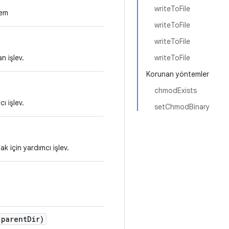
writeToFile
tem
writeToFile
writeToFile
n işlev.
writeToFile
Korunan yöntemler
chmodExists
ı işlev.
setChmodBinary
k için yardımcı işlev.
parent
Dir)