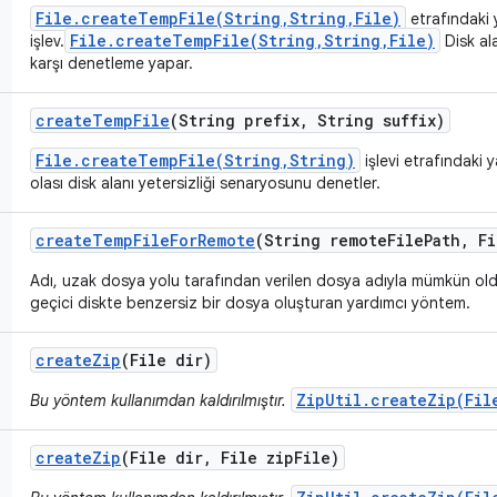
File.createTempFile(String,String,File)
etrafındaki 
File.createTempFile(String,String,File)
işlev.
Disk ala
karşı denetleme yapar.
create
Temp
File
(String prefix
,
String suffix)
File.createTempFile(String,String)
işlevi etrafındaki y
olası disk alanı yetersizliği senaryosunu denetler.
create
Temp
File
For
Remote
(String remote
File
Path
,
Fi
Adı, uzak dosya yolu tarafından verilen dosya adıyla mümkün ol
geçici diskte benzersiz bir dosya oluşturan yardımcı yöntem.
create
Zip
(File dir)
ZipUtil.createZip(Fil
Bu yöntem kullanımdan kaldırılmıştır.
create
Zip
(File dir
,
File zip
File)