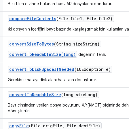
Belirtilen dizinde bulunan tüm JAR dosyalarını döndürür.
compare
File
Contents
(File file1
,
File file2)
İki dosyanın içeriğini bayt bazında karşılaştırmak için kullanılan 
convert
Size
To
Bytes
(String size
String)
convertToReadableSize(long)
değerinin tersi.
convert
To
Disk
Space
If
Needed
(IOException e)
Gerekirse hatayı disk alanı hatasına dönüştürür.
convert
To
Readable
Size
(long size
Long)
Bayt cinsinden verilen dosya boyutunu X.Y[KMGT] biçiminde daha
dönüştürün.
copy
File
(File orig
File
,
File dest
File)