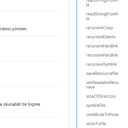
readStringFromFi
le
readStringFromFi
le
recursiveCopy
yardımcı yöntem.
recursiveDelete
recursiveHardlink
recursiveHardlink
recursiveSymlink
saveResourceFile
setReadableRecu
rsive
sizeOfDirectory
 okunabilir bir biçime
symlinkFile
unixModeToPosix
writeToFile