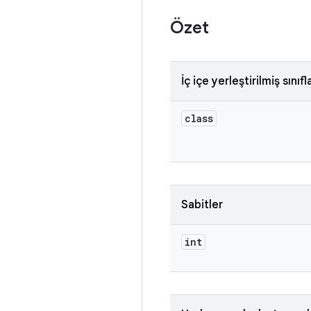
Özet
İç içe yerleştirilmiş sınıfl
class
Sabitler
int