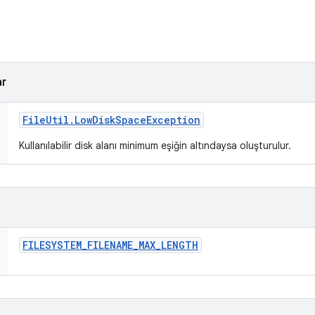
ar
File
Util
.
Low
Disk
Space
Exception
Kullanılabilir disk alanı minimum eşiğin altındaysa oluşturulur.
FILESYSTEM
_
FILENAME
_
MAX
_
LENGTH