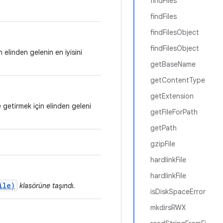
findFiles
findFiles
findFilesObject
findFilesObject
n elinden gelenin en iyisini
getBaseName
getContentType
getExtension
e getirmek için elinden geleni
getFileForPath
getPath
gzipFile
hardlinkFile
hardlinkFile
ile)
klasörüne taşındı.
isDiskSpaceError
mkdirsRWX