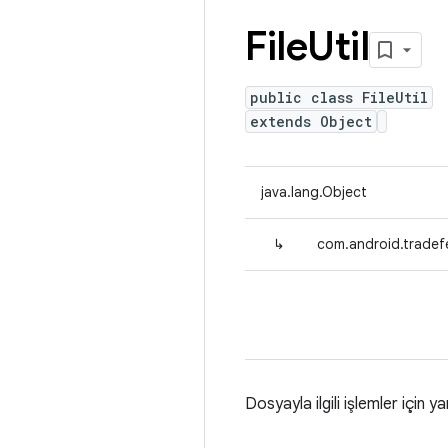
File
Util
public class FileUtil
extends Object
java.lang.Object
↳
com.android.tradefed
Dosyayla ilgili işlemler için ya