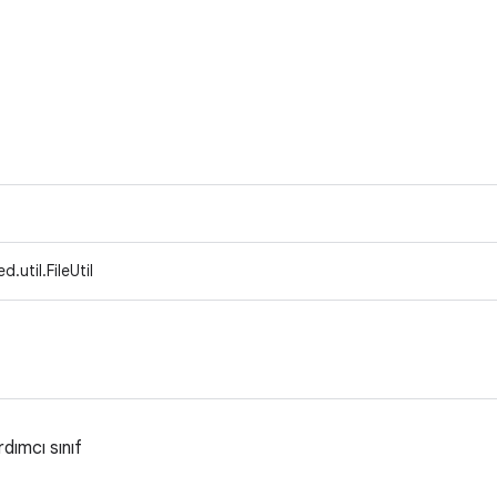
.util.FileUtil
rdımcı sınıf