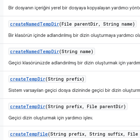
Bir dosyanın içeriğini yerel bir dosyaya kopyalayan yardımcı yön
create
Named
Temp
Dir
(File parent
Dir
,
String name)
Bir klasörün içinde adlandırılmış bir dizin oluşturmaya yardımcı ola
create
Named
Temp
Dir
(String name)
Geçici klasörünüzde adlandırılmış bir dizin oluşturmak için yardımc
create
Temp
Dir
(String prefix)
Sistem varsayılan geçici dosya dizininde geçici bir dizin oluşturma
create
Temp
Dir
(String prefix
,
File parent
Dir)
Geçici dizin oluşturmak için yardımcı işlev.
create
Temp
File
(String prefix
,
String suffix
,
File 