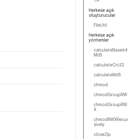
TH
Herkese açık
oluşturucular
FileUtil
Herkese açık
yöntemler
calculateBase64
Md5
calculateCrc32
calculateMd5
chmod
chmodGroupRW
chmodGroupRW
X
chmodRWXRecur
sively
closeZip