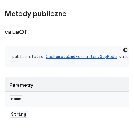
Metody publiczne
value
Of
public static 
GceRemoteCmdFormatter.ScpMode
 valueO
Parametry
name
String