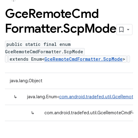
Gce
Remote
Cmd
Formatter
.
Scp
Mode
public static final enum
GceRemoteCmdFormatter.ScpMode
extends Enum<
GceRemoteCmdFormatter.ScpMode
>
java.lang.Object
↳
java.lang.Enum<
com.android.tradefed.util.GceRemot
↳
com.android.tradefed.util.GceRemoteCmdFor