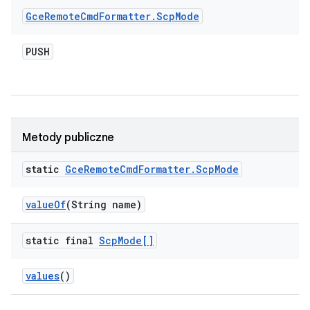
Gce
Remote
Cmd
Formatter
.
Scp
Mode
PUSH
Metody publiczne
static
Gce
Remote
Cmd
Formatter
.
Scp
Mode
value
Of
(String name)
static final
Scp
Mode[]
values
()