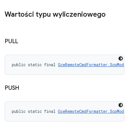
Wartości typu wyliczeniowego
PULL
public static final 
GceRemoteCmdFormatter.ScpMode
 
PUSH
public static final 
GceRemoteCmdFormatter.ScpMode
 