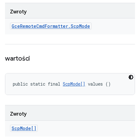
Zwroty
Gce
Remote
Cmd
Formatter
.
Scp
Mode
wartości
public static final 
ScpMode[]
 values ()
Zwroty
Scp
Mode[]