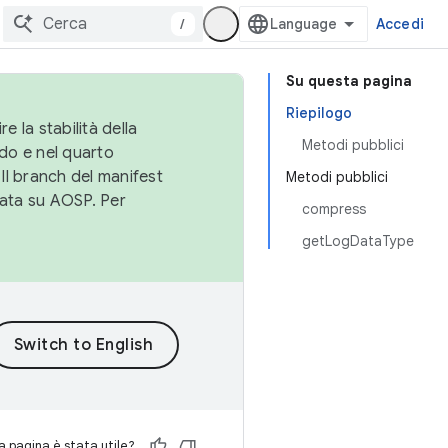
/
Accedi
Su questa pagina
Riepilogo
e la stabilità della
Metodi pubblici
do e nel quarto
 Il branch del manifest
Metodi pubblici
cata su AOSP. Per
compress
getLogDataType
 pagina è stata utile?