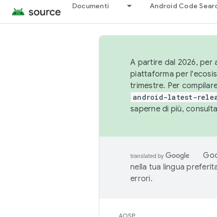
Documenti
Android Code Sear
A partire dal 2026, per a
piattaforma per l'ecos
trimestre. Per compilare
android-latest-rele
saperne di più, consult
Goo
nella tua lingua preferi
errori.
AOSP