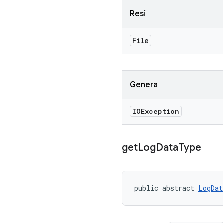
Resi
File
Genera
IOException
get
Log
Data
Type
public abstract 
LogDat