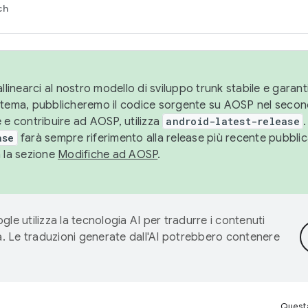
ch
llinearci al nostro modello di sviluppo trunk stabile e garantir
istema, pubblicheremo il codice sorgente su AOSP nel secon
 e contribuire ad AOSP, utilizza
android-latest-release
.
ase
farà sempre riferimento alla release più recente pubbli
a la sezione
Modifiche ad AOSP
.
gle utilizza la tecnologia AI per tradurre i contenuti
ta. Le traduzioni generate dall'AI potrebbero contenere
Questa