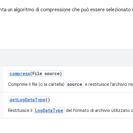
nta un algoritmo di compressione che può essere selezionato in
compress
(File source)
source
Comprime il file (o la cartella)
e restituisce l'archivio ri
get
Log
Data
Type
()
LogDataType
Restituisce il
del formato di archivio utilizzato 