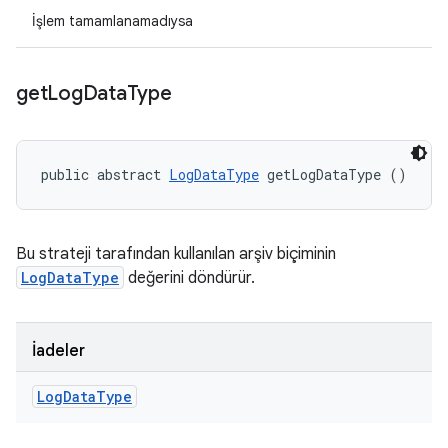
İşlem tamamlanamadıysa
get
Log
Data
Type
public abstract 
LogDataType
 getLogDataType ()
Bu strateji tarafından kullanılan arşiv biçiminin
LogDataType
değerini döndürür.
İadeler
Log
Data
Type