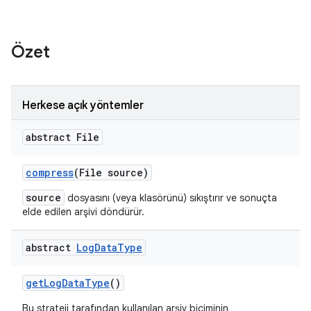
Özet
Herkese açık yöntemler
abstract File
compress
(File source)
source
dosyasını (veya klasörünü) sıkıştırır ve sonuçta
elde edilen arşivi döndürür.
abstract
Log
Data
Type
get
Log
Data
Type
()
Bu strateji tarafından kullanılan arşiv biçiminin