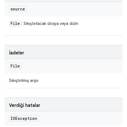
source
File
: Sıkıştırılacak dosya veya dizin
İadeler
File
Sıkıştırılmış arşiv
Verdiği hatalar
IOException