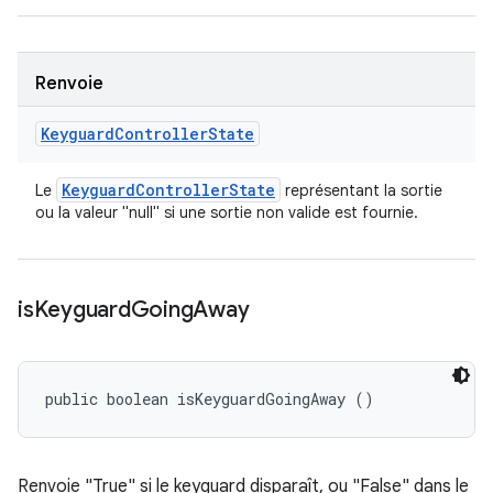
Renvoie
Keyguard
Controller
State
Keyguard
Controller
State
Le
représentant la sortie
ou la valeur "null" si une sortie non valide est fournie.
is
Keyguard
Going
Away
public boolean isKeyguardGoingAway ()
Renvoie "True" si le keyguard disparaît, ou "False" dans le