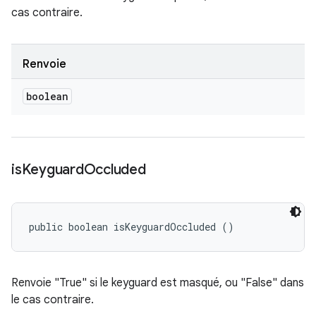
cas contraire.
Renvoie
boolean
is
Keyguard
Occluded
public boolean isKeyguardOccluded ()
Renvoie "True" si le keyguard est masqué, ou "False" dans
le cas contraire.