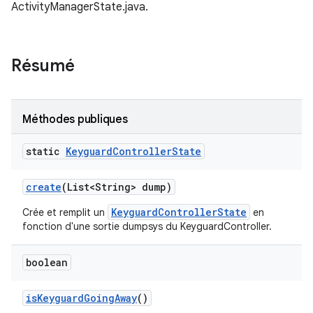
ActivityManagerState.java.
Résumé
Méthodes publiques
static
Keyguard
Controller
State
create
(List<String> dump)
KeyguardControllerState
Crée et remplit un
en
fonction d'une sortie dumpsys du KeyguardController.
boolean
is
Keyguard
Going
Away
()