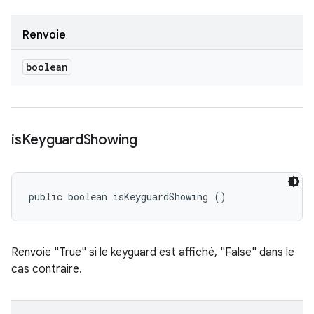
Renvoie
boolean
is
Keyguard
Showing
public boolean isKeyguardShowing ()
Renvoie "True" si le keyguard est affiché, "False" dans le
cas contraire.