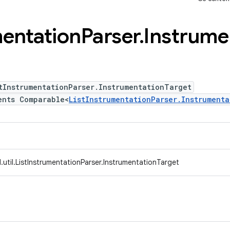
entation
Parser
.
Instrume
tInstrumentationParser.InstrumentationTarget
ents Comparable<
ListInstrumentationParser.Instrument
util.ListInstrumentationParser.InstrumentationTarget