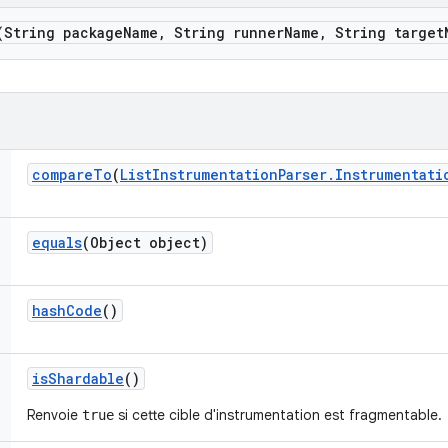
(String package
Name
,
String runner
Name
,
String target
compare
To
(
List
Instrumentation
Parser
.
Instrumentati
equals
(Object object)
hash
Code
()
is
Shardable
()
Renvoie
si cette cible d'instrumentation est fragmentable.
true