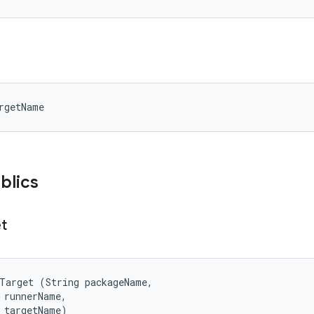
rgetName
blics
t
Target (String packageName, 

 runnerName, 

 targetName)