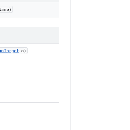
Name)
on
Target
o)