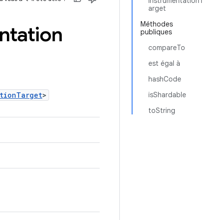
InstrumentationT
arget
Méthodes
ntation
publiques
compareTo
est égal à
hashCode
ationTarget
>
isShardable
toString