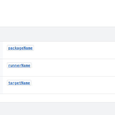
package
Name
runner
Name
target
Name