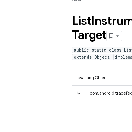
List
Instrum
Target
public static class Lis
extends Object
implem
java.lang.Object
↳
com.android.tradefed.