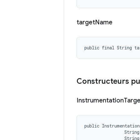
target
Name
public final String ta
Constructeurs pu
Instrumentation
Targe
public Instrumentation
                String
                String