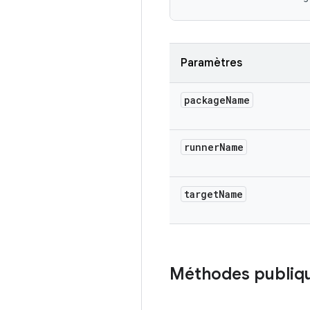
Paramètres
package
Name
runner
Name
target
Name
Méthodes publiq