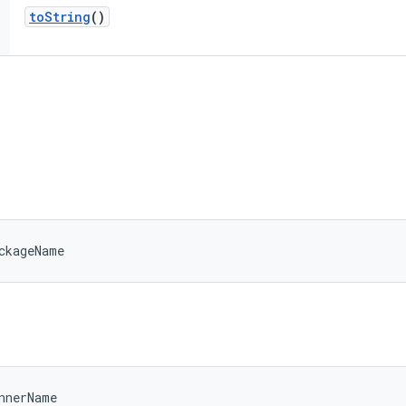
to
String
()
ckageName
nnerName