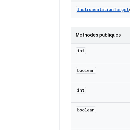
Instrumentation
Target
Méthodes publiques
int
boolean
int
boolean