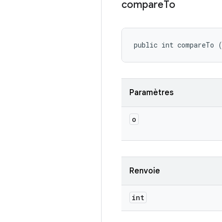
compare
To
public int compareTo 
Paramètres
o
Renvoie
int