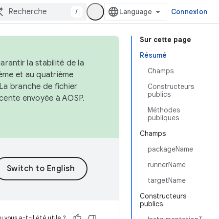
/
Connexion
Sur cette page
Résumé
antir la stabilité de la
Champs
ème et au quatrième
 La branche de fichier
Constructeurs
publics
récente envoyée à AOSP.
Méthodes
publiques
Champs
packageName
runnerName
targetName
Constructeurs
publics
 vous a-t-il été utile ?