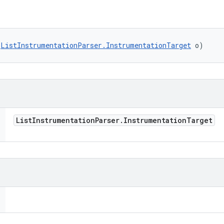
(
ListInstrumentationParser.InstrumentationTarget
 o)
List
Instrumentation
Parser
.
Instrumentation
Target