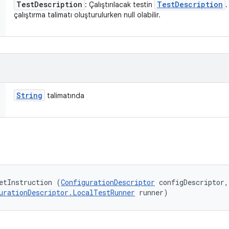
Test
Description
Test
Description
: Çalıştırılacak testin
.
çalıştırma talimatı oluşturulurken null olabilir.
String
talimatında
etInstruction (
ConfigurationDescriptor
 configDescriptor, 
urationDescriptor.LocalTestRunner
 runner)