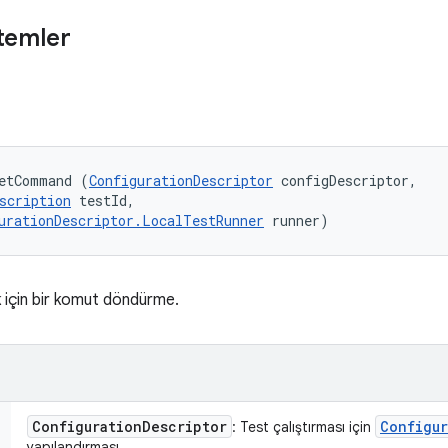
temler
etCommand (
ConfigurationDescriptor
 configDescriptor, 

scription
 testId, 

urationDescriptor.LocalTestRunner
 runner)
k için bir komut döndürme.
Configuration
Descriptor
Configur
: Test çalıştırması için
yapılandırması.