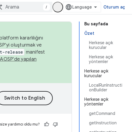
/
Oturum aç
Bu sayfada
Özet
latform kararlılığını
Herkese açık
SP'yi oluşturmak ve
kurucular
t-release
manifest
Herkese açık
n
AOSP'de yapılan
yöntemler
Herkese açık
kurucular
LocalRunInstructi
onBuilder
Herkese açık
yöntemler
getCommand
getInstruction
 size yardımcı oldu mu?