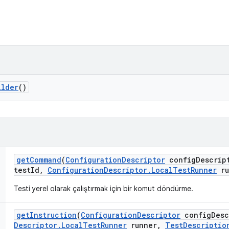
ilder
()
get
Command
(
Configuration
Descriptor
config
Descrip
test
Id
,
Configuration
Descriptor
.
Local
Test
Runner
ru
Testi yerel olarak çalıştırmak için bir komut döndürme.
get
Instruction
(
Configuration
Descriptor
config
Desc
Descriptor
.
Local
Test
Runner
runner
,
Test
Descriptio