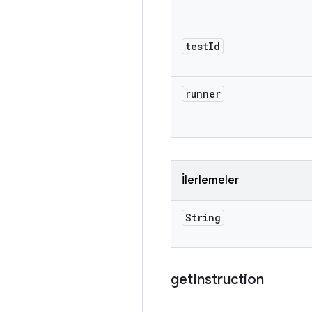
test
Id
runner
İlerlemeler
String
get
Instruction