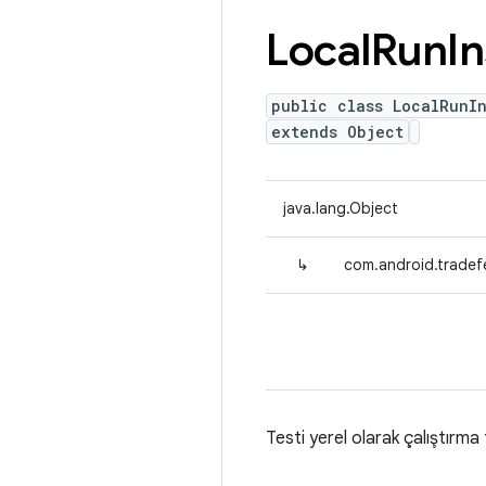
Local
Run
I
public class LocalRunIn
extends Object
java.lang.Object
↳
com.android.tradefe
Testi yerel olarak çalıştırma