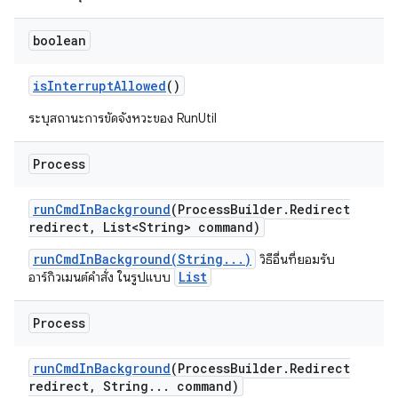
boolean
is
Interrupt
Allowed
()
ระบุสถานะการขัดจังหวะของ RunUtil
Process
run
Cmd
In
Background
(Process
Builder
.
Redirect
redirect
,
List<String> command)
runCmdInBackground(String...)
วิธีอื่นที่ยอมรับ
List
อาร์กิวเมนต์คำสั่ง ในรูปแบบ
Process
run
Cmd
In
Background
(Process
Builder
.
Redirect
redirect
,
String
.
.
.
command)