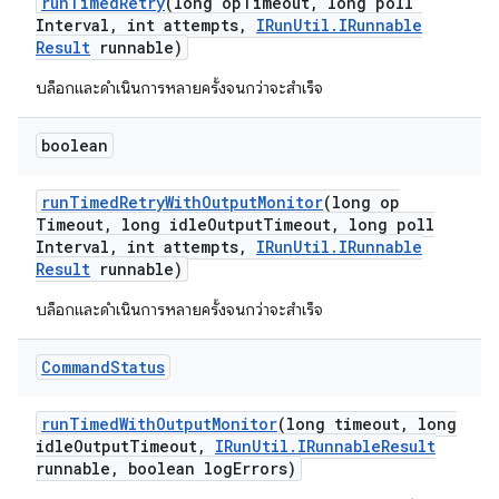
run
Timed
Retry
(long op
Timeout
,
long poll
Interval
,
int attempts
,
IRun
Util
.
IRunnable
Result
runnable)
บล็อกและดำเนินการหลายครั้งจนกว่าจะสำเร็จ
boolean
run
Timed
Retry
With
Output
Monitor
(long op
Timeout
,
long idle
Output
Timeout
,
long poll
Interval
,
int attempts
,
IRun
Util
.
IRunnable
Result
runnable)
บล็อกและดำเนินการหลายครั้งจนกว่าจะสำเร็จ
Command
Status
run
Timed
With
Output
Monitor
(long timeout
,
long
idle
Output
Timeout
,
IRun
Util
.
IRunnable
Result
runnable
,
boolean log
Errors)