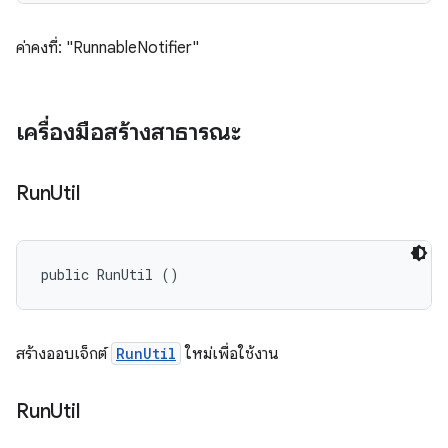
ค่าคงที่: "RunnableNotifier"
เครื่องมือสร้างสาธารณะ
Run
Util
public RunUtil ()
สร้างออบเจ็กต์
RunUtil
ใหม่เพื่อใช้งาน
Run
Util