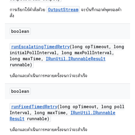
OutputStream
การเรียกใช้คำสั่งด้วย
จะบันทึกเอาต์พุตของคำ
สั่ง
boolean
run
Escalating
Timed
Retry
(long op
Timeout
,
long
initial
Poll
Interval
,
long max
Poll
Interval
,
long max
Time
,
IRun
Util
.
IRunnable
Result
runnable)
บล็อกและดำเนินการหลายครั้งจนกว่าจะสำเร็จ
boolean
run
Fixed
Timed
Retry
(long op
Timeout
,
long poll
Interval
,
long max
Time
,
IRun
Util
.
IRunnable
Result
runnable)
บล็อกและดำเนินการหลายครั้งจนกว่าจะสำเร็จ