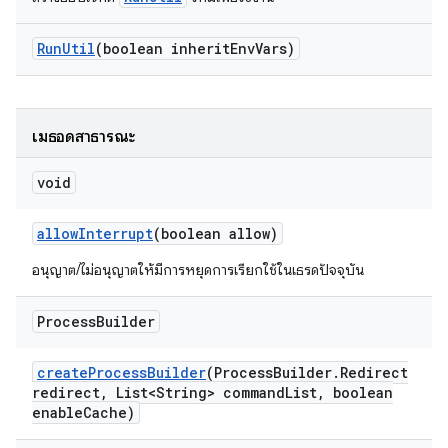
Run
Util
(boolean inherit
Env
Vars)
เมธอดสาธารณะ
void
allow
Interrupt
(boolean allow)
อนุญาต/ไม่อนุญาตให้มีการหยุดการเรียกใช้ในเธรดปัจจุบัน
Process
Builder
create
Process
Builder
(Process
Builder
.
Redirect
redirect
,
List<String> command
List
,
boolean
enable
Cache)