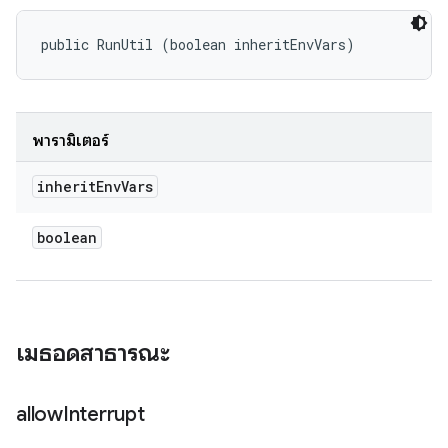
public RunUtil (boolean inheritEnvVars)
พารามิเตอร์
inherit
Env
Vars
boolean
เมธอดสาธารณะ
allow
Interrupt