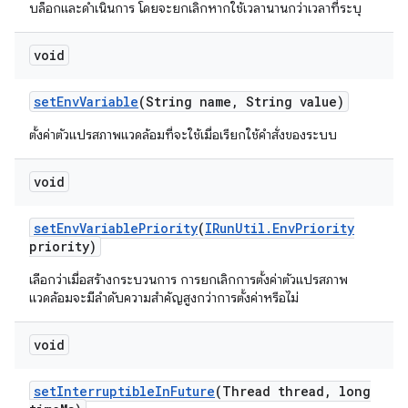
บล็อกและดำเนินการ โดยจะยกเลิกหากใช้เวลานานกว่าเวลาที่ระบุ
void
set
Env
Variable
(String name
,
String value)
ตั้งค่าตัวแปรสภาพแวดล้อมที่จะใช้เมื่อเรียกใช้คำสั่งของระบบ
void
set
Env
Variable
Priority
(
IRun
Util
.
Env
Priority
priority)
เลือกว่าเมื่อสร้างกระบวนการ การยกเลิกการตั้งค่าตัวแปรสภาพ
แวดล้อมจะมีลำดับความสำคัญสูงกว่าการตั้งค่าหรือไม่
void
set
Interruptible
In
Future
(Thread thread
,
long