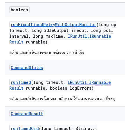
boolean
run
Fixed
Timed
Retry
With
Output
Monitor
(long op
Timeout
,
long idle
Output
Timeout
,
long poll
Interval
,
long max
Time
,
IRun
Util
.
IRunnable
Result
runnable)
บล็อกและดำเนินการหลายครั้งจนกว่าจะสำเร็จ
Command
Status
run
Timed
(long timeout
,
IRun
Util
.
IRunnable
Result
runnable
,
boolean log
Errors)
บล็อกและดำเนินการ โดยจะยกเลิกหากใช้เวลานานกว่าเวลาที่ระบุ
Command
Result
run
Timed
Cmd
(long timeout
,
String
.
.
.