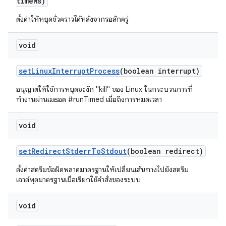
time
Ms)
ตั้งค่าให้หยุดชั่วคราวได้หลังจากรอสักครู่
void
set
Linux
Interrupt
Process
(boolean interrupt)
อนุญาตให้ใช้การหยุดชะงัก "kill" ของ Linux ในกระบวนการที่
ทำงานผ่านเมธอด #runTimed เมื่อถึงการหมดเวลา
void
set
Redirect
Stderr
To
Stdout
(boolean redirect)
ตั้งค่าสตรีมข้อผิดพลาดมาตรฐานให้เปลี่ยนเส้นทางไปยังสตรีม
เอาต์พุตมาตรฐานเมื่อเรียกใช้คำสั่งของระบบ
void