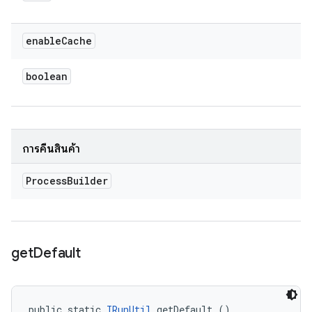
enable
Cache
boolean
การคืนสินค้า
Process
Builder
get
Default
public static 
IRunUtil
 getDefault ()