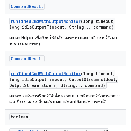
Command
Result
run
Timed
Cmd
With
Output
Monitor
(long timeout
,
long idle
Output
Timeout
,
String
.
.
.
command)
เมธอด Helper เพื่อเรียกใช้คำสั่งของระบบ และยกเลิกหากใช้เวลา
นานกว่าเวลาที่ระบุ
Command
Result
run
Timed
Cmd
With
Output
Monitor
(long timeout
,
long idle
Output
Timeout
,
Output
Stream stdout
,
Output
Stream stderr
,
String
.
.
.
command)
เมธอดช่วยในการเรียกใช้คำสั่งของระบบ ยกเลิกหากใช้เวลานานกว่า
เวลาที่ระบุ และเปลี่ยนเส้นทางเอาต์พุตไปยังไฟล์หากระบุไว้
boolean