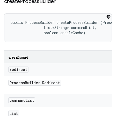
create
Process
Builder
public ProcessBuilder createProcessBuilder (Process
                List<String> commandList, 

                boolean enableCache)
พารามิเตอร์
redirect
Process
Builder
.
Redirect
command
List
List