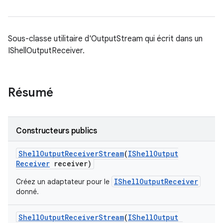
Sous-classe utilitaire d'OutputStream qui écrit dans un
IShellOutputReceiver.
Résumé
Constructeurs publics
Shell
Output
Receiver
Stream
(
IShell
Output
Receiver
receiver)
IShellOutputReceiver
Créez un adaptateur pour le
donné.
Shell
Output
Receiver
Stream
(
IShell
Output