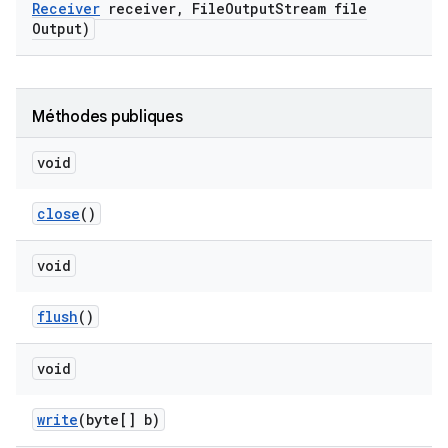
Receiver
receiver
,
File
Output
Stream file
Output)
Méthodes publiques
void
close
()
void
flush
()
void
write
(byte[] b)