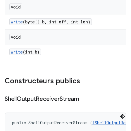
void
write
(byte[] b
,
int off
,
int len)
void
write
(int b)
Constructeurs publics
Shell
Output
Receiver
Stream
public ShellOutputReceiverStream (
IShellOutputRece