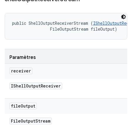
public ShellOutputReceiverStream (
IShellOutputRece
                FileOutputStream fileOutput)
Paramètres
receiver
IShell
Output
Receiver
file
Output
File
Output
Stream