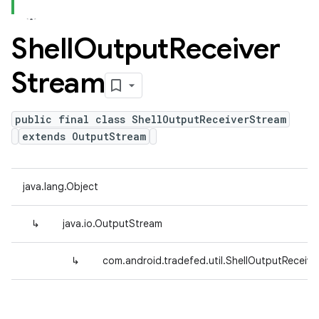
Shell
Output
Receiver
Stream
public final class ShellOutputReceiverStream
extends OutputStream
java.lang.Object
↳
java.io.OutputStream
↳
com.android.tradefed.util.ShellOutputReceiv