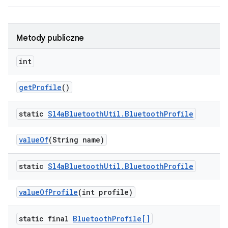
Metody publiczne
int
get
Profile
()
static
Sl4a
Bluetooth
Util
.
Bluetooth
Profile
value
Of
(String name)
static
Sl4a
Bluetooth
Util
.
Bluetooth
Profile
value
Of
Profile
(int profile)
static final
Bluetooth
Profile[]