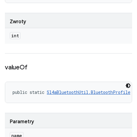
Zwroty
int
value
Of
public static 
Sl4aBluetoothUtil.BluetoothProfile
 v
Parametry
name