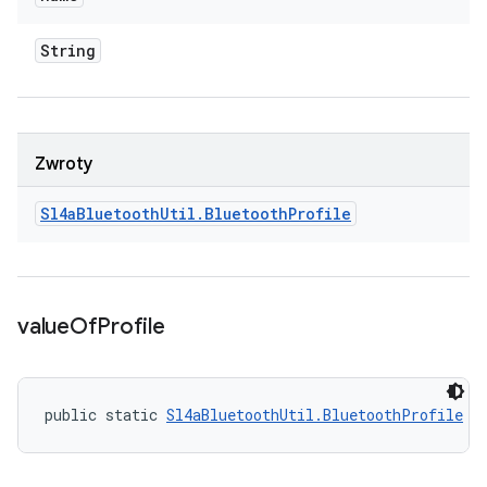
String
Zwroty
Sl4a
Bluetooth
Util
.
Bluetooth
Profile
value
Of
Profile
public static 
Sl4aBluetoothUtil.BluetoothProfile
 v