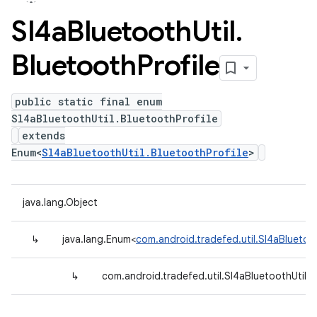
Sl4a
Bluetooth
Util
.
Bluetooth
Profile
public static final enum
Sl4aBluetoothUtil.BluetoothProfile
extends
Enum<
Sl4aBluetoothUtil.BluetoothProfile
>
java.lang.Object
↳
java.lang.Enum<
com.android.tradefed.util.Sl4aBluetoot
↳
com.android.tradefed.util.Sl4aBluetoothUtil.B