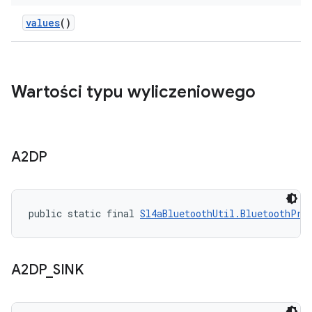
values
()
Wartości typu wyliczeniowego
A2DP
public static final 
Sl4aBluetoothUtil.BluetoothPro
A2DP
_
SINK