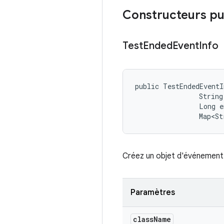
Constructeurs pu
Test
Ended
Event
Info
public TestEndedEventI
                String
                Long e
                Map<St
Créez un objet d'événement 
Paramètres
class
Name