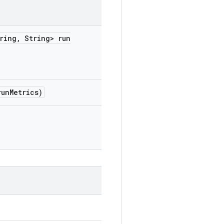
ring
,
String> run
run
Metrics)