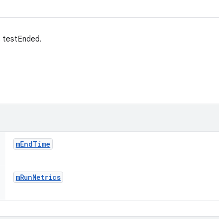
s testEnded.
m
End
Time
m
Run
Metrics