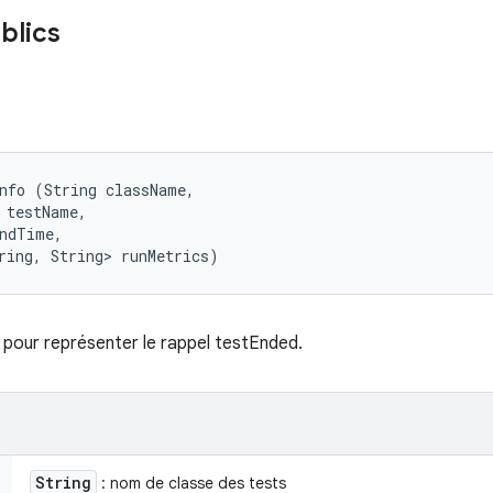
blics
nfo (String className, 

 testName, 

ndTime, 

ring, String> runMetrics)
pour représenter le rappel testEnded.
String
: nom de classe des tests