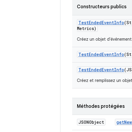
Constructeurs publics
Test
Ended
Event
Info
(St
Metrics)
Créez un objet d'événement 
Test
Ended
Event
Info
(St
Test
Ended
Event
Info
(JS
Créez et remplissez un obje
Méthodes protégées
JSONObject
get
New