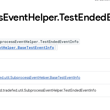
s
Event
Helper
.
Test
Ended
bprocessEventHelper.TestEndedEventInfo
ntHelper.BaseTestEventInfo
ed.util.SubprocessEventHelper.BaseTestEventInfo
d.tradefed.util.SubprocessEventHelper.TestEndedEventInfo