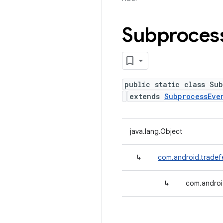
Subproces
public static class Su
extends
SubprocessEve
java.lang.Object
↳
com.android.tradef
↳
com.androi