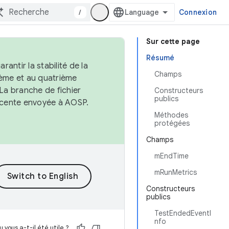
/
Connexion
Sur cette page
Résumé
antir la stabilité de la
Champs
ème et au quatrième
 La branche de fichier
Constructeurs
publics
récente envoyée à AOSP.
Méthodes
protégées
Champs
mEndTime
mRunMetrics
Constructeurs
publics
TestEndedEventI
nfo
 vous a-t-il été utile ?