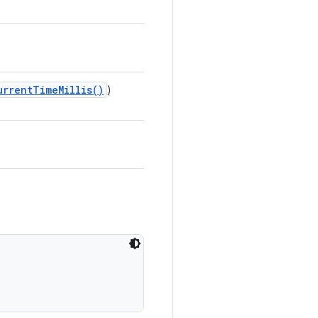
urrent
Time
Millis(
)
)