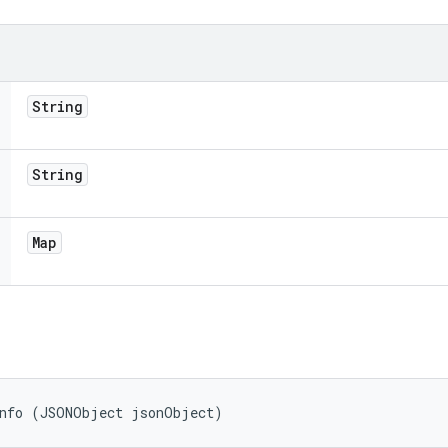
String
String
Map
Info (JSONObject jsonObject)