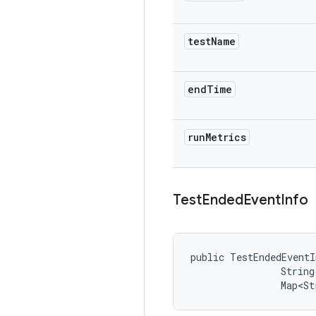
test
Name
end
Time
run
Metrics
Test
Ended
Event
Info
public TestEndedEventI
                String
                Map<St