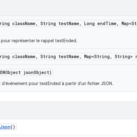
ring class
Name
,
String test
Name
,
Long end
Time
,
Map<St
pour représenter le rappel testEnded.
ring class
Name
,
String test
Name
,
Map<String
,
String> 
ONObject json
Object)
t d'événement pour testEnded à partir d'un fichier JSON.
Json
()