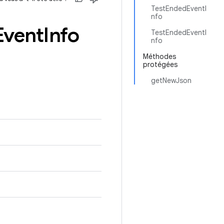
TestEndedEventI
nfo
Event
Info
TestEndedEventI
nfo
Méthodes
protégées
getNewJson