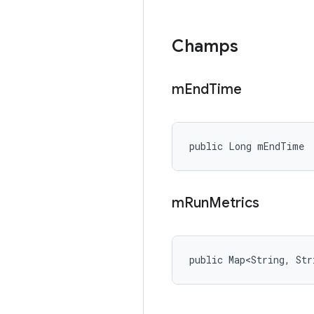
Champs
m
End
Time
public Long mEndTime
m
Run
Metrics
public Map<String, Str