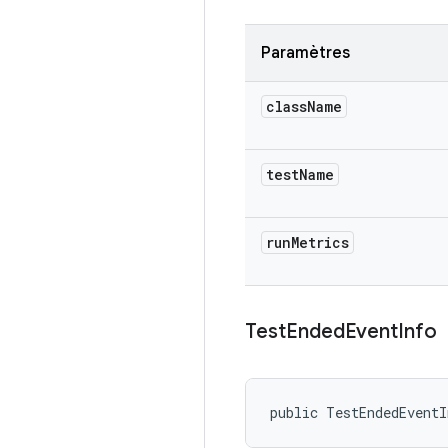
Paramètres
class
Name
test
Name
run
Metrics
Test
Ended
Event
Info
public TestEndedEvent