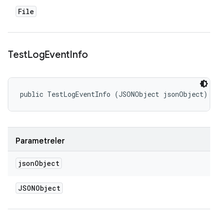
File
Test
Log
Event
Info
public TestLogEventInfo (JSONObject jsonObject)
Parametreler
json
Object
JSONObject