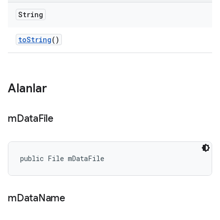
String
to
String
()
Alanlar
m
Data
File
public File mDataFile
m
Data
Name