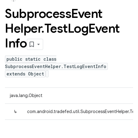
Subprocess
Event
Helper
.
Test
Log
Event
Info
public static class
SubprocessEventHelper.TestLogEventInfo
extends Object
java.lang.Object
↳
com.android.tradefed.util.SubprocessEventHelper.Tes