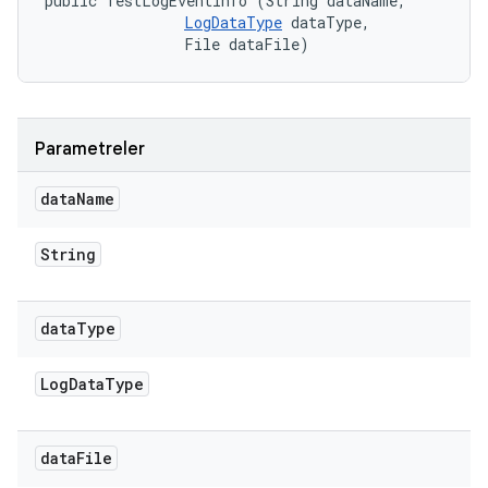
public TestLogEventInfo (String dataName, 

LogDataType
 dataType, 

                File dataFile)
Parametreler
data
Name
String
data
Type
Log
Data
Type
data
File