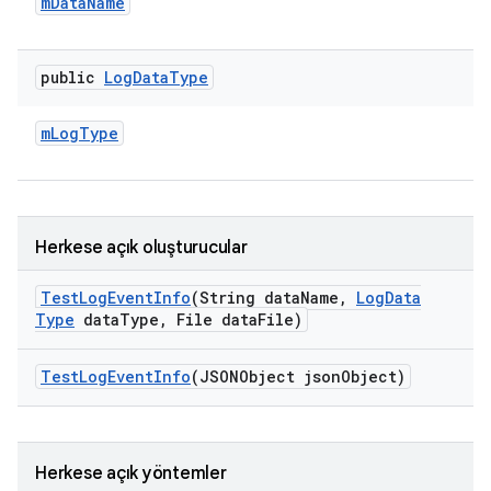
m
Data
Name
public
Log
Data
Type
m
Log
Type
Herkese açık oluşturucular
Test
Log
Event
Info
(String data
Name
,
Log
Data
Type
data
Type
,
File data
File)
Test
Log
Event
Info
(JSONObject json
Object)
Herkese açık yöntemler