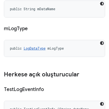
public String mDataName
m
Log
Type
public 
LogDataType
 mLogType
Herkese açık oluşturucular
Test
Log
Event
Info