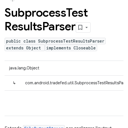
Subprocess
Test
Results
Parser
public class SubprocessTestResultsParser
extends Object
implements Closeable
java.lang.Object
↳
com.android.tradefed.util.SubprocessTestResultsPars