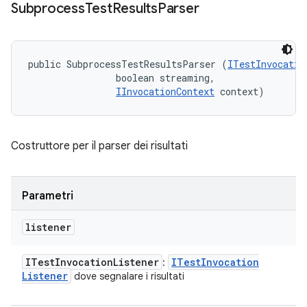
Subprocess
Test
Results
Parser
public SubprocessTestResultsParser (
ITestInvocatio
                boolean streaming, 

IInvocationContext
 context)
Costruttore per il parser dei risultati
Parametri
listener
ITest
Invocation
Listener
ITest
Invocation
:
Listener
dove segnalare i risultati