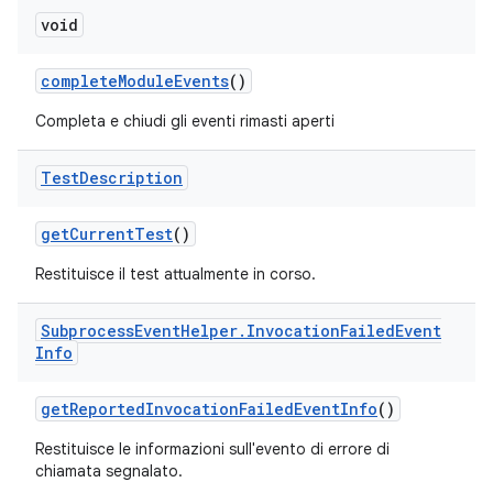
void
complete
Module
Events
()
Completa e chiudi gli eventi rimasti aperti
Test
Description
get
Current
Test
()
Restituisce il test attualmente in corso.
Subprocess
Event
Helper
.
Invocation
Failed
Event
Info
get
Reported
Invocation
Failed
Event
Info
()
Restituisce le informazioni sull'evento di errore di
chiamata segnalato.