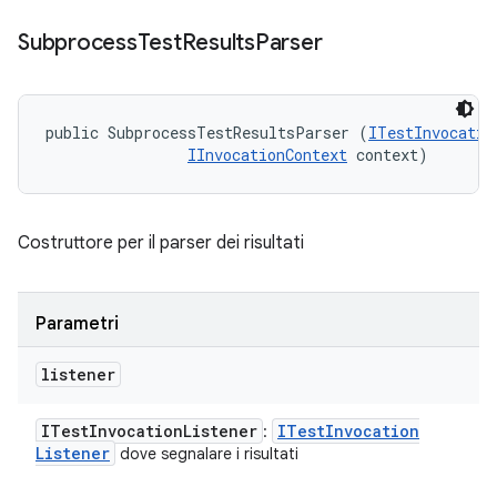
Subprocess
Test
Results
Parser
public SubprocessTestResultsParser (
ITestInvocatio
IInvocationContext
 context)
Costruttore per il parser dei risultati
Parametri
listener
ITest
Invocation
Listener
ITest
Invocation
:
Listener
dove segnalare i risultati