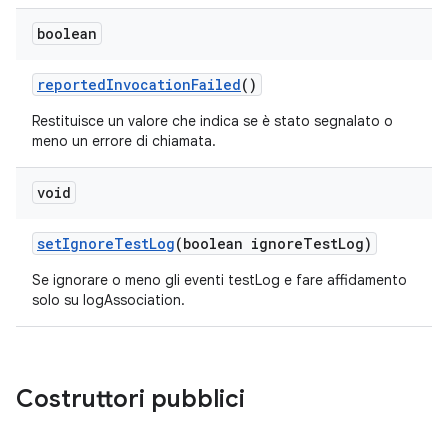
boolean
reported
Invocation
Failed
()
Restituisce un valore che indica se è stato segnalato o
meno un errore di chiamata.
void
set
Ignore
Test
Log
(boolean ignore
Test
Log)
Se ignorare o meno gli eventi testLog e fare affidamento
solo su logAssociation.
Costruttori pubblici