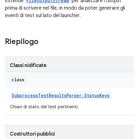
Estende
FileOutputStream
per analizzare l'output
prima di scrivere nel file, in modo da poter generare gli
eventi di test sul lato del launcher.
Riepilogo
Classi nidificate
class
Subprocess
Test
Results
Parser
.
Status
Keys
Chiavi di stato del test pertinenti.
Costruttori pubblici