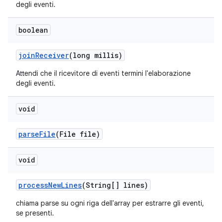
degli eventi.
boolean
join
Receiver
(long millis)
Attendi che il ricevitore di eventi termini l'elaborazione
degli eventi.
void
parse
File
(File file)
void
process
New
Lines
(String[] lines)
chiama parse su ogni riga dell'array per estrarre gli eventi,
se presenti.