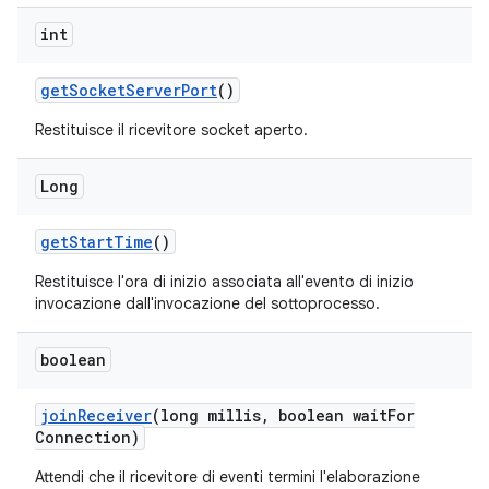
int
get
Socket
Server
Port
()
Restituisce il ricevitore socket aperto.
Long
get
Start
Time
()
Restituisce l'ora di inizio associata all'evento di inizio
invocazione dall'invocazione del sottoprocesso.
boolean
join
Receiver
(long millis
,
boolean wait
For
Connection)
Attendi che il ricevitore di eventi termini l'elaborazione