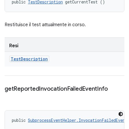
public 
TestDescription
 getCurrentTest ()
Restituisce il test attualmente in corso.
Resi
Test
Description
get
Reported
Invocation
Failed
Event
Info
public 
SubprocessEventHelper.InvocationFailedEvent