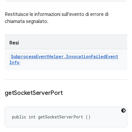
Restituisce le informazioni sull'evento di errore di
chiamata segnalato.
Resi
Subprocess
Event
Helper
.
Invocation
Failed
Event
Info
get
Socket
Server
Port
public int getSocketServerPort ()