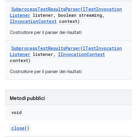
Subprocess
Test
Results
Parser
(
ITest
Invocation
Listener
listener
,
boolean streaming
,
IInvocation
Context
context)
Costruttore per il parser dei risultati
Subprocess
Test
Results
Parser
(
ITest
Invocation
Listener
listener
,
IInvocation
Context
context)
Costruttore per il parser dei risultati
Metodi pubblici
void
close
()