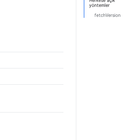
Herkese açık
yöntemler
fetchVersion