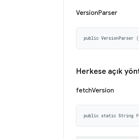
Version
Parser
public VersionParser 
Herkese açık yön
fetch
Version
public static String f