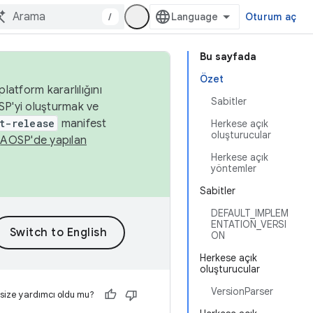
/
Oturum aç
Bu sayfada
Özet
latform kararlılığını
Sabitler
SP'yi oluşturmak ve
t-release
manifest
Herkese açık
oluşturucular
n
AOSP'de yapılan
Herkese açık
yöntemler
Sabitler
DEFAULT_IMPLEM
ENTATION_VERSI
ON
Herkese açık
oluşturucular
VersionParser
 size yardımcı oldu mu?