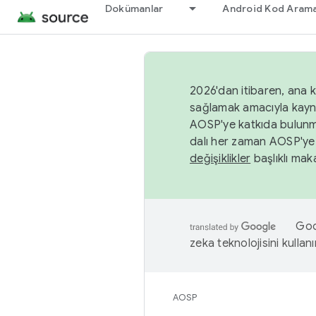
Dokümanlar
Android Kod Arama
2026'dan itibaren, ana k
sağlamak amacıyla kayn
AOSP'ye katkıda bulunm
dalı her zaman AOSP'ye 
değişiklikler
başlıklı maka
Goog
zeka teknolojisini kullanı
AOSP