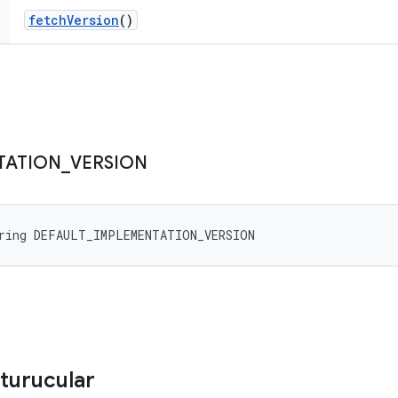
fetch
Version
()
TATION
_
VERSION
tring DEFAULT_IMPLEMENTATION_VERSION
turucular