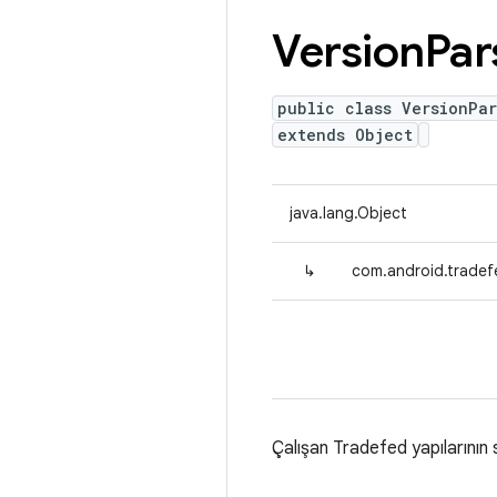
Version
Par
public class VersionPar
extends Object
java.lang.Object
↳
com.android.tradefe
Çalışan Tradefed yapılarının 