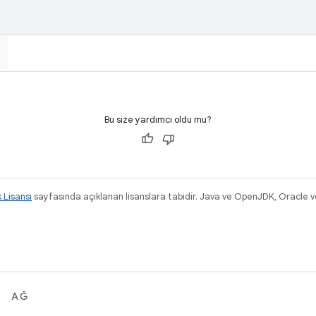
Bu size yardımcı oldu mu?
k Lisansı
sayfasında açıklanan lisanslara tabidir. Java ve OpenJDK, Oracle ve/v
.
AĞ