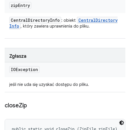
zip
Entry
Central
Directory
Info
Central
Directory
: obiekt
Info
, który zawiera uprawnienia do pliku.
Zgłasza
IOException
jeśli nie uda się uzyskać dostępu do pliku.
close
Zip
public static void closeZip (ZipFile zipFile)