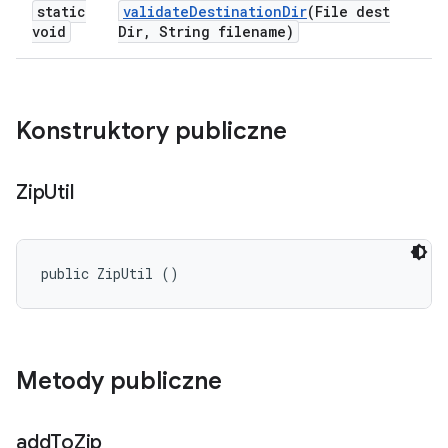
static
validate
Destination
Dir
(File dest
void
Dir
,
String filename)
Konstruktory publiczne
Zip
Util
public ZipUtil ()
Metody publiczne
add
To
Zip