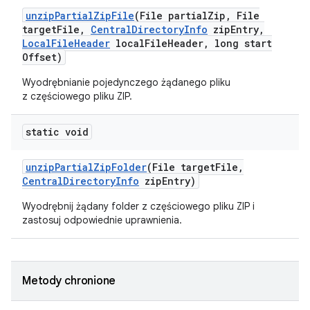
unzip
Partial
Zip
File
(File partial
Zip
,
File
target
File
,
Central
Directory
Info
zip
Entry
,
Local
File
Header
local
File
Header
,
long start
Offset)
Wyodrębnianie pojedynczego żądanego pliku
z częściowego pliku ZIP.
static void
unzip
Partial
Zip
Folder
(File target
File
,
Central
Directory
Info
zip
Entry)
Wyodrębnij żądany folder z częściowego pliku ZIP i
zastosuj odpowiednie uprawnienia.
Metody chronione