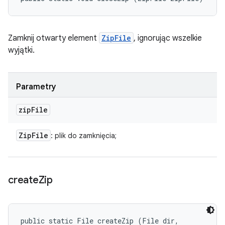
Zamknij otwarty element
ZipFile
, ignorując wszelkie
wyjątki.
Parametry
zip
File
Zip
File
: plik do zamknięcia;
create
Zip
public static File createZip (File dir, 
