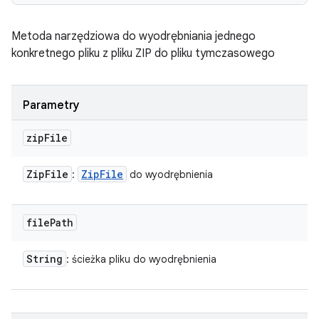
Metoda narzędziowa do wyodrębniania jednego
konkretnego pliku z pliku ZIP do pliku tymczasowego
Parametry
zip
File
Zip
File
Zip
File
:
do wyodrębnienia
file
Path
String
: ścieżka pliku do wyodrębnienia