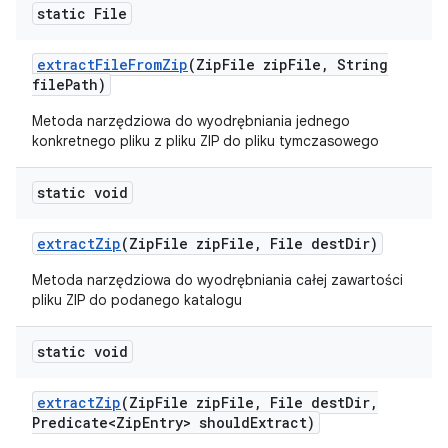
static File
extract
File
From
Zip
(Zip
File zip
File
,
String
file
Path)
Metoda narzędziowa do wyodrębniania jednego
konkretnego pliku z pliku ZIP do pliku tymczasowego
static void
extract
Zip
(Zip
File zip
File
,
File dest
Dir)
Metoda narzędziowa do wyodrębniania całej zawartości
pliku ZIP do podanego katalogu
static void
extract
Zip
(Zip
File zip
File
,
File dest
Dir
,
Predicate<Zip
Entry> should
Extract)