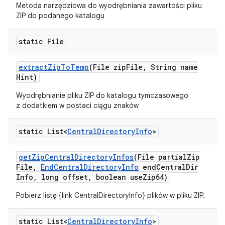
Metoda narzędziowa do wyodrębniania zawartości pliku
ZIP do podanego katalogu
static File
extract
Zip
To
Temp
(File zip
File
,
String name
Hint)
Wyodrębnianie pliku ZIP do katalogu tymczasowego
z dodatkiem w postaci ciągu znaków
static List<
Central
Directory
Info
>
get
Zip
Central
Directory
Infos
(File partial
Zip
File
,
End
Central
Directory
Info
end
Central
Dir
Info
,
long offset
,
boolean use
Zip64)
Pobierz listę {link CentralDirectoryInfo} plików w pliku ZIP.
static List<
Central
Directory
Info
>