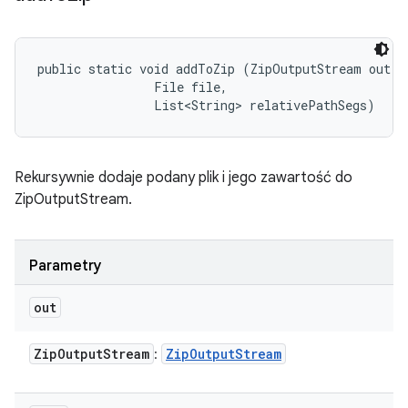
public static void addToZip (ZipOutputStream out, 

                File file, 

                List<String> relativePathSegs)
Rekursywnie dodaje podany plik i jego zawartość do
ZipOutputStream.
Parametry
out
Zip
Output
Stream
Zip
Output
Stream
: