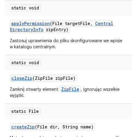
static void
apply
Permission
(File target
File
,
Central
Directory
Info
zip
Entry)
Zastosuj uprawnienia do pliku skonfigurowane we wpisie
w katalogu centralnym.
static void
close
Zip
(Zip
File zip
File)
ZipFile
Zamknij otwarty element
, ignorując wszelkie
wyjątki.
static File
create
Zip
(File dir
,
String name)