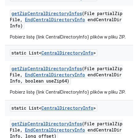
get
Zip
Central
Directory
Infos
(File partial
Zip
File
,
End
Central
Directory
Info
end
Central
Dir
Info)
Pobierz listę {link CentralDirectoryInfo} plików w pliku ZIP.
static List<
Central
Directory
Info
>
get
Zip
Central
Directory
Infos
(File partial
Zip
File
,
End
Central
Directory
Info
end
Central
Dir
Info
,
boolean use
Zip64)
Pobierz listę {link CentralDirectoryInfo} plików w pliku ZIP.
static List<
Central
Directory
Info
>
get
Zip
Central
Directory
Infos
(File partial
Zip
File
,
End
Central
Directory
Info
end
Central
Dir
Info
,
long offset)