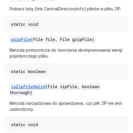
Pobierz listę {link CentralDirectoryInfo} plików w pliku ZIP.
static void
gzip
File
(File file
,
File gzip
File)
Metoda pomocnicza do tworzenia skompresowanej wersji
pojedynczego pliku.
static boolean
is
Zip
File
Valid
(File zip
File
,
boolean
thorough)
Metoda narzędziowa do sprawdzania, czy plik ZIP nie jest
uszkodzony.
static void