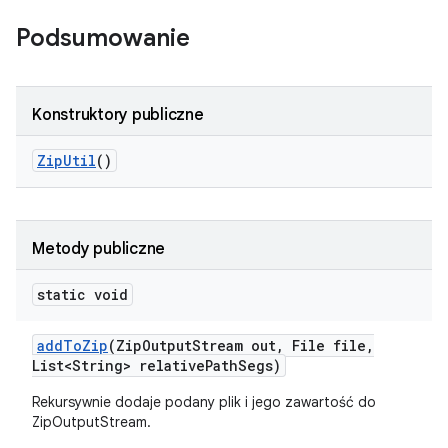
Podsumowanie
Konstruktory publiczne
Zip
Util
()
Metody publiczne
static void
add
To
Zip
(Zip
Output
Stream out
,
File file
,
List<String> relative
Path
Segs)
Rekursywnie dodaje podany plik i jego zawartość do
ZipOutputStream.