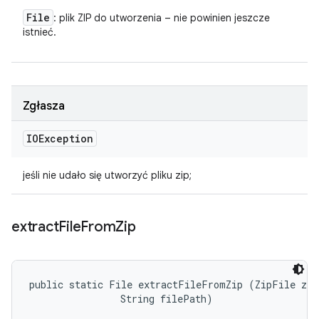
File
: plik ZIP do utworzenia – nie powinien jeszcze
istnieć.
Zgłasza
IOException
jeśli nie udało się utworzyć pliku zip;
extract
File
From
Zip
public static File extractFileFromZip (ZipFile zip
                String filePath)