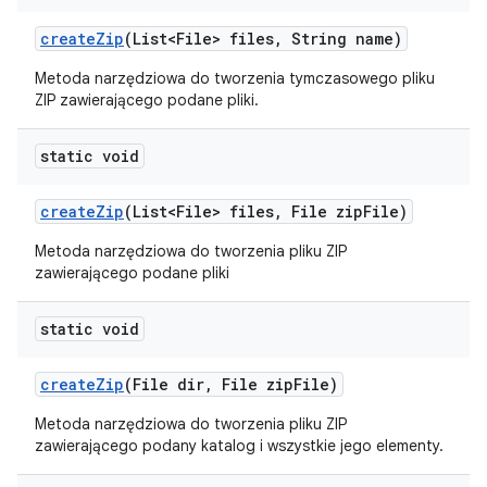
create
Zip
(List<File> files
,
String name)
Metoda narzędziowa do tworzenia tymczasowego pliku
ZIP zawierającego podane pliki.
static void
create
Zip
(List<File> files
,
File zip
File)
Metoda narzędziowa do tworzenia pliku ZIP
zawierającego podane pliki
static void
create
Zip
(File dir
,
File zip
File)
Metoda narzędziowa do tworzenia pliku ZIP
zawierającego podany katalog i wszystkie jego elementy.