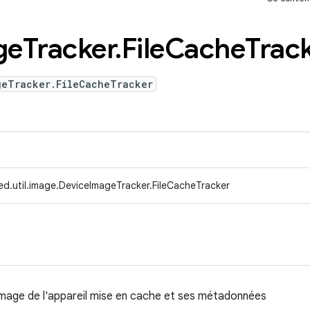
ge
Tracker
.
File
Cache
Trac
geTracker.FileCacheTracker
ed.util.image.DeviceImageTracker.FileCacheTracker
l'image de l'appareil mise en cache et ses métadonnées