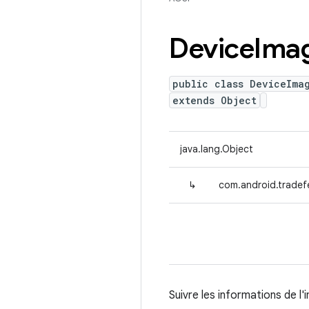
Device
Ima
public class DeviceIma
extends Object
java.lang.Object
↳
com.android.tradef
Suivre les informations de 