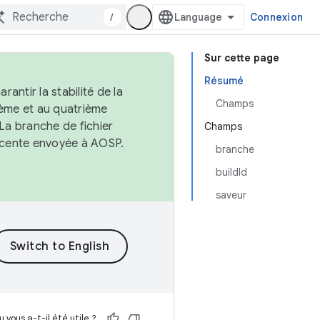
/
Connexion
Sur cette page
Résumé
antir la stabilité de la
Champs
ème et au quatrième
 La branche de fichier
Champs
récente envoyée à AOSP.
branche
buildId
saveur
 vous a-t-il été utile ?