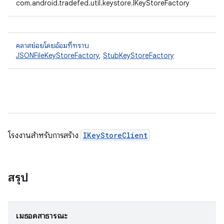
com.android.tradefed.util.keystore.IKeyStoreFactory
คลาสย่อยโดยอ้อมที่ทราบ
JSONFileKeyStoreFactory
,
StubKeyStoreFactory
โรงงานสําหรับการสร้าง
IKeyStoreClient
สรุป
เมธอดสาธารณะ