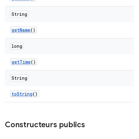
String
get
Name
()
long
get
Time
()
String
to
String
()
Constructeurs publics