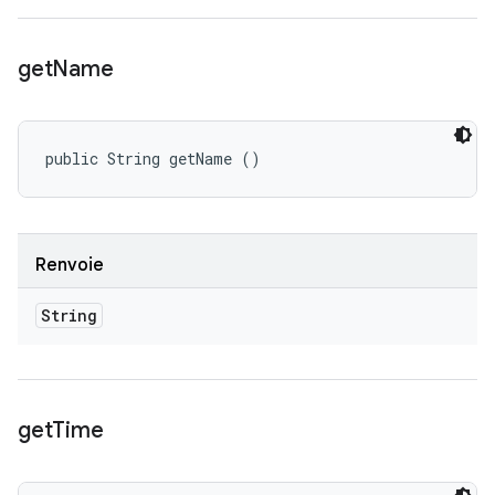
get
Name
public String getName ()
Renvoie
String
get
Time