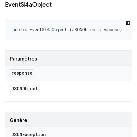
Event
Sl4a
Object
public EventSl4aObject (JSONObject response)
Paramètres
response
JSONObject
Génère
JSONException