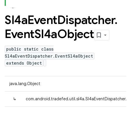
Sl4a
Event
Dispatcher
.
Event
Sl4a
Object
public static class
Sl4aEventDispatcher.EventSl4aObject
extends Object
java.lang.Object
↳
com.android.tradefed.util.sl4a.Sl4aEventDispatcher.E