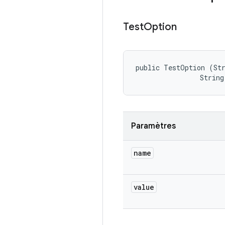
Test
Option
public TestOption (Str
                String
Paramètres
name
value