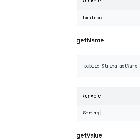
Renvoie
boolean
get
Name
public String getName
Renvoie
String
get
Value