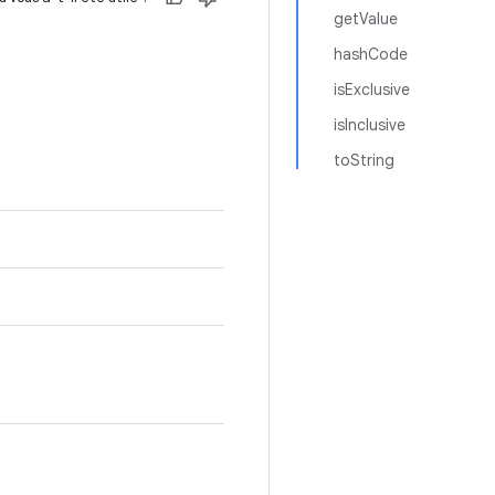
getValue
hashCode
isExclusive
isInclusive
toString