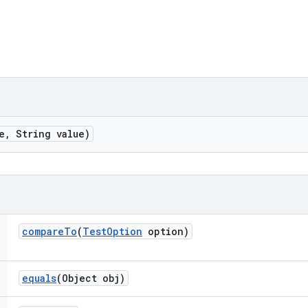
e
,
String value)
compare
To
(
Test
Option
option)
equals
(Object obj)