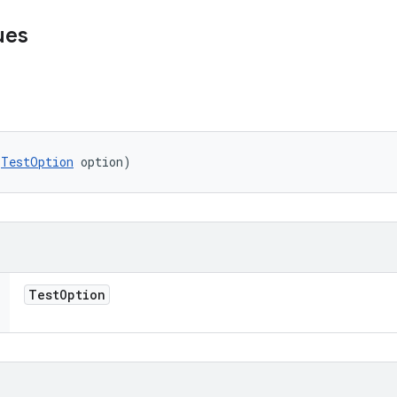
ues
(
TestOption
 option)
Test
Option