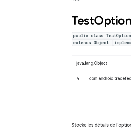
Test
Optio
public class TestOptio
extends Object
implem
java.lang.Object
↳
com.android.tradefed
Stocke les détails de l'opti