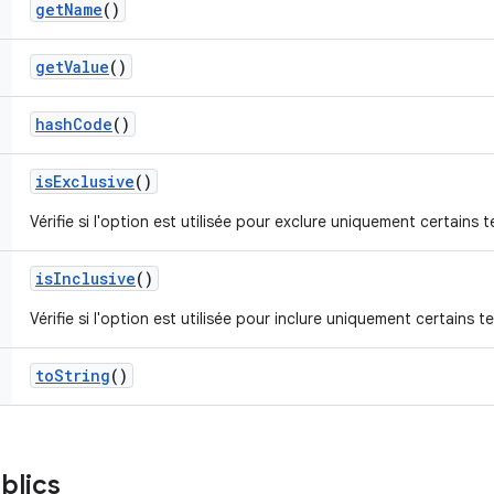
get
Name
()
get
Value
()
hash
Code
()
is
Exclusive
()
Vérifie si l'option est utilisée pour exclure uniquement certains t
is
Inclusive
()
Vérifie si l'option est utilisée pour inclure uniquement certains te
to
String
()
blics