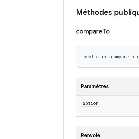
Méthodes publiq
compare
To
public int compareTo 
Paramètres
option
Renvoie