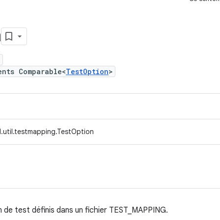
n
n
ents Comparable<
TestOption
>
.util.testmapping.TestOption
on de test définis dans un fichier TEST_MAPPING.