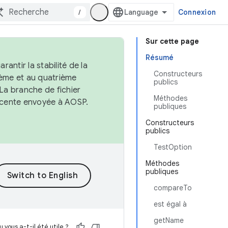
/
Connexion
Sur cette page
Résumé
antir la stabilité de la
Constructeurs
ème et au quatrième
publics
 La branche de fichier
Méthodes
récente envoyée à AOSP.
publiques
Constructeurs
publics
TestOption
Méthodes
publiques
compareTo
est égal à
getName
 vous a-t-il été utile ?