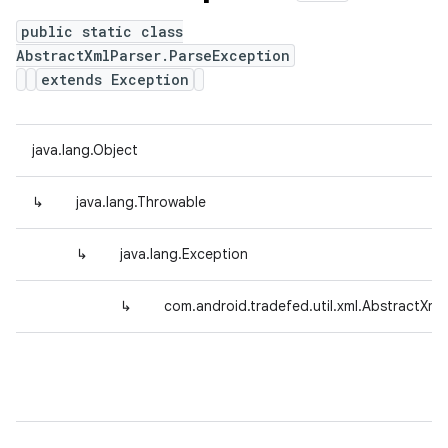
public static class
AbstractXmlParser.ParseException
extends Exception
java.lang.Object
↳
java.lang.Throwable
↳
java.lang.Exception
↳
com.android.tradefed.util.xml.AbstractXml