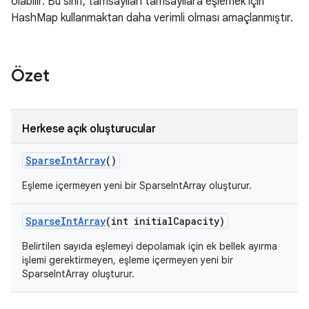
olabilir. Bu sınıf, tamsayıları tamsayılara eşlemek için
HashMap kullanmaktan daha verimli olması amaçlanmıştır.
Özet
Herkese açık oluşturucular
Sparse
Int
Array
()
Eşleme içermeyen yeni bir SparseIntArray oluşturur.
Sparse
Int
Array
(int initial
Capacity)
Belirtilen sayıda eşlemeyi depolamak için ek bellek ayırma
işlemi gerektirmeyen, eşleme içermeyen yeni bir
SparseIntArray oluşturur.