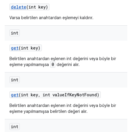
delete
(int key)
Varsa belirtilen anahtardan eşlemeyi kaldırır.
int
get
(int key)
Belirtilen anahtardan eşlenen int değerini veya böyle bir
0
eşleme yapılmamışsa
değerini alır.
int
get
(int key
,
int value
If
Key
Not
Found)
Belirtilen anahtardan eşlenen int değerini veya böyle bir
eşleme yapılmamışsa belirtilen değeri alır.
int