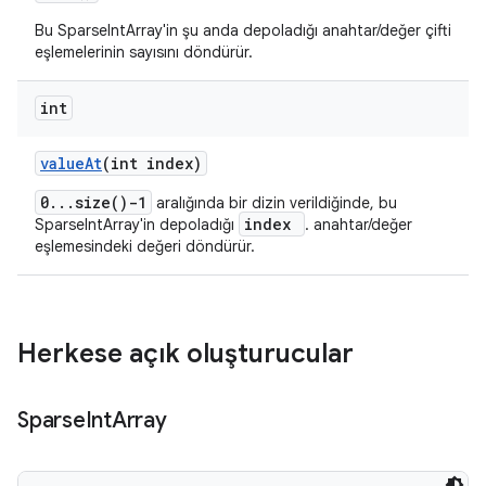
Bu SparseIntArray'in şu anda depoladığı anahtar/değer çifti
eşlemelerinin sayısını döndürür.
int
value
At
(int index)
0...size()-1
aralığında bir dizin verildiğinde, bu
index
SparseIntArray'in depoladığı
. anahtar/değer
eşlemesindeki değeri döndürür.
Herkese açık oluşturucular
Sparse
Int
Array