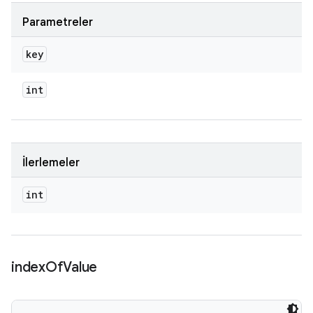
Parametreler
key
int
İlerlemeler
int
index
Of
Value