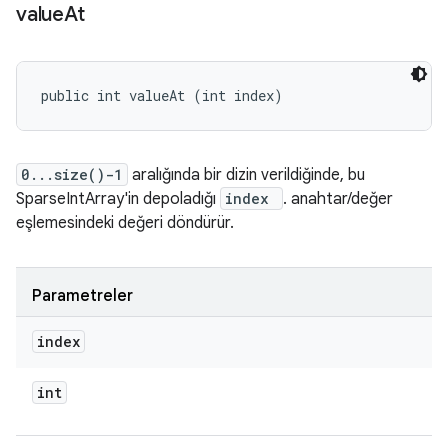
value
At
public int valueAt (int index)
0...size()-1
aralığında bir dizin verildiğinde, bu
SparseIntArray'in depoladığı
index
. anahtar/değer
eşlemesindeki değeri döndürür.
Parametreler
index
int