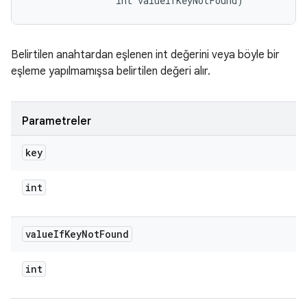
                int valueIfKeyNotFound)
Belirtilen anahtardan eşlenen int değerini veya böyle bir
eşleme yapılmamışsa belirtilen değeri alır.
Parametreler
key
int
value
If
Key
Not
Found
int