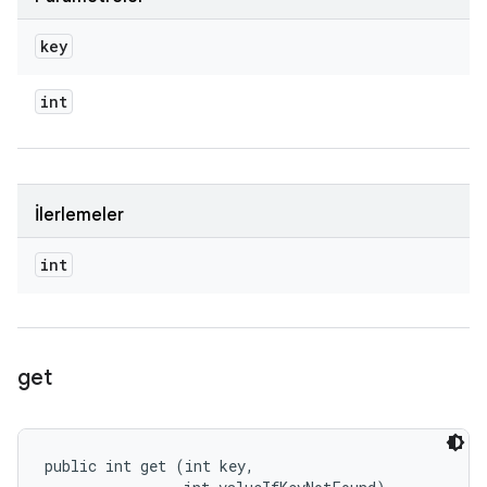
key
int
İlerlemeler
int
get
public int get (int key, 
