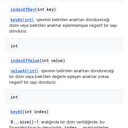
index
Of
Key
(int key)
keyAt(int)
işlevinin belirtilen anahtarı döndüreceği
dizini veya belirtilen anahtar eşlenmemişse negatif bir sayı
döndürür.
int
index
Of
Value
(int value)
valueAt(int)
işlevinin belirtilen anahtarı döndüreceği
bir dizin veya belirtilen değerle eşleşen anahtar yoksa
negatif bir sayı döndürür.
int
key
At
(int index)
0...size()-1
aralığında bir dizin verildiğinde, bu
index
SparseIntArray'in depoladığı
. anahtar/değer