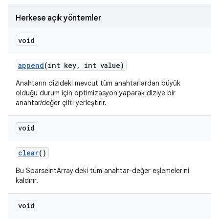
Herkese açık yöntemler
void
append
(int key
,
int value)
Anahtarın dizideki mevcut tüm anahtarlardan büyük
olduğu durum için optimizasyon yaparak diziye bir
anahtar/değer çifti yerleştirir.
void
clear
()
Bu SparseIntArray'deki tüm anahtar-değer eşlemelerini
kaldırır.
void