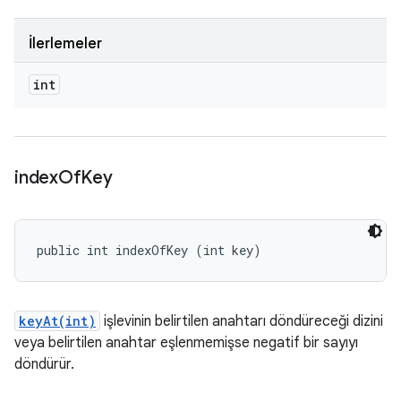
İlerlemeler
int
index
Of
Key
public int indexOfKey (int key)
keyAt(int)
işlevinin belirtilen anahtarı döndüreceği dizini
veya belirtilen anahtar eşlenmemişse negatif bir sayıyı
döndürür.