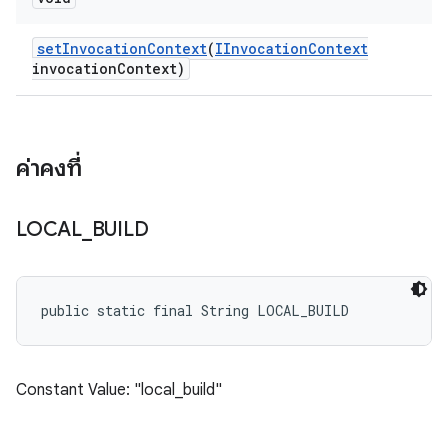
set
Invocation
Context
(
IInvocation
Context
invocation
Context)
ค่าคงที่
LOCAL
_
BUILD
public static final String LOCAL_BUILD
Constant Value: "local_build"