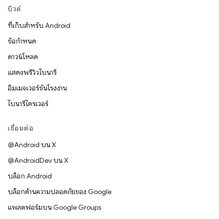
บิวด์
ที่เก็บสำหรับ Android
ข้อกำหนด
ดาวน์โหลด
แสดงพรีวิวไบนารี
อิมเมจเวอร์ชันโรงงาน
ไบนารีไดรเวอร์
เชื่อมต่อ
@Android บน X
@AndroidDev บน X
บล็อก Android
บล็อกด้านความปลอดภัยของ Google
แพลตฟอร์มบน Google Groups