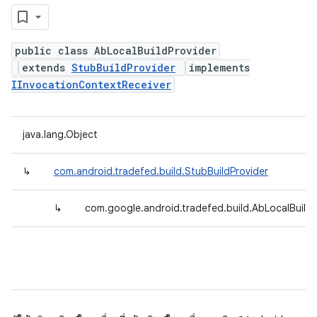
public class AbLocalBuildProvider
extends
StubBuildProvider
implements
IInvocationContextReceiver
java.lang.Object
↳
com.android.tradefed.build.StubBuildProvider
↳
com.google.android.tradefed.build.AbLocalBuildP