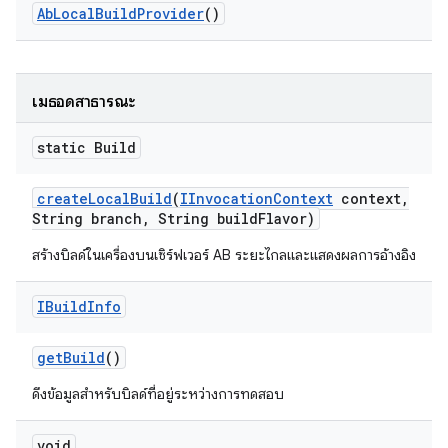
Ab
Local
Build
Provider
()
เมธอดสาธารณะ
static Build
create
Local
Build
(
IInvocation
Context
context
,
String branch
,
String build
Flavor)
สร้างบิลด์ในเครื่องบนเซิร์ฟเวอร์ AB ระยะไกลและแสดงผลการอ้างอิง
IBuild
Info
get
Build
()
ดึงข้อมูลสำหรับบิลด์ที่อยู่ระหว่างการทดสอบ
void