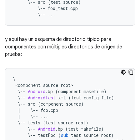
\--
 src 
(
test source
)
\--
 foo_test
.
cpp
\--
...
y aquí hay un esquema de directorio típico para
componentes con múltiples directorios de origen de
prueba:
\
<
component source root
>
\--
Android
.
bp 
(
component makefile
)
\--
AndroidTest
.
xml 
(
test config file
)
\--
 src 
(
component source
)
|
\--
 foo
.
cpp
|
\--
...
\--
 tests 
(
test source root
)
\--
Android
.
bp 
(
test makefile
)
\--
 testFoo 
(
sub
 test source root
)