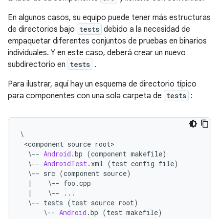
En algunos casos, su equipo puede tener más estructuras
de directorios bajo
tests
debido a la necesidad de
empaquetar diferentes conjuntos de pruebas en binarios
individuales. Y en este caso, deberá crear un nuevo
subdirectorio en
tests
.
Para ilustrar, aquí hay un esquema de directorio típico
para componentes con una sola carpeta de
tests
:
\
<
component source root
>
\--
Android
.
bp 
(
component makefile
)
\--
AndroidTest
.
xml 
(
test config file
)
\--
 src 
(
component source
)
|
\--
 foo
.
cpp
|
\--
...
\--
 tests 
(
test source root
)
\--
Android
.
bp 
(
test makefile
)