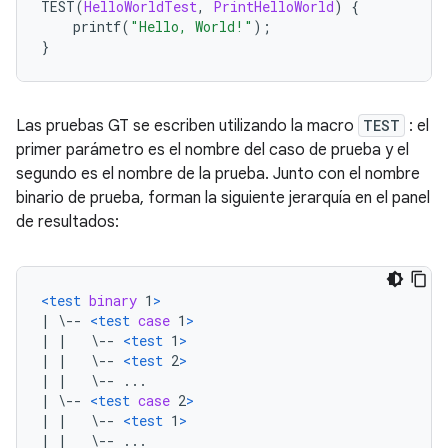
TEST
(
HelloWorldTest
,
PrintHelloWorld
)
{
    printf
(
"Hello, World!"
);
}
Las pruebas GT se escriben utilizando la macro
TEST
: el
primer parámetro es el nombre del caso de prueba y el
segundo es el nombre de la prueba. Junto con el nombre
binario de prueba, forman la siguiente jerarquía en el panel
de resultados:
<test
binary
 1
>
| \-- 
<test
case
 1
>
| |   \-- 
<test
 1
>
| |   \-- 
<test
 2
>
| |   \-- ...
| \-- 
<test
case
 2
>
| |   \-- 
<test
 1
>
| |   \-- ...