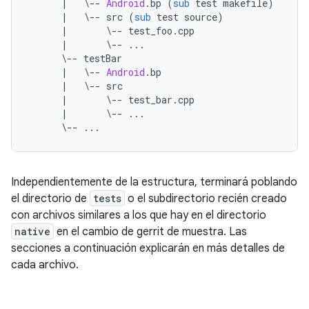
|
\--
Android
.
bp 
(
sub
 test makefile
)
|
\--
 src 
(
sub
 test source
)
|
\--
 test_foo
.
cpp
|
\--
...
\--
 testBar
|
\--
Android
.
bp
|
\--
 src
|
\--
 test_bar
.
cpp
|
\--
...
\--
...
Independientemente de la estructura, terminará poblando
el directorio de
tests
o el subdirectorio recién creado
con archivos similares a los que hay en el directorio
native
en el cambio de gerrit de muestra. Las
secciones a continuación explicarán en más detalles de
cada archivo.