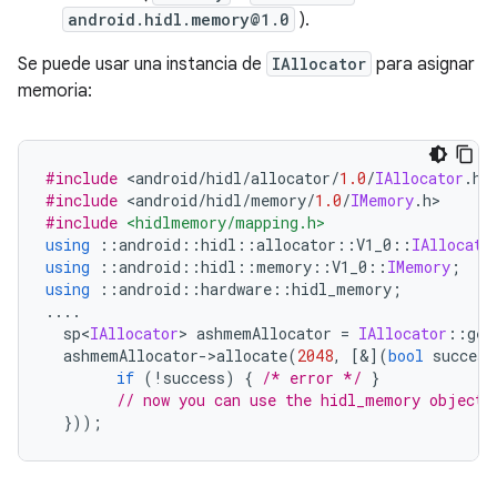
android.hidl.memory@1.0
).
Se puede usar una instancia de
IAllocator
para asignar
memoria:
#include
<
android
/
hidl
/
allocator
/
1.0
/
IAllocator
.
h
>
#include
<
android
/
hidl
/
memory
/
1.0
/
IMemory
.
h
>
#include
<hidlmemory/mapping.h>
using
::
android
::
hidl
::
allocator
::
V1_0
::
IAllocato
using
::
android
::
hidl
::
memory
::
V1_0
::
IMemory
;
using
::
android
::
hardware
::
hidl_memory
;
....
  sp
<
IAllocator
>
 ashmemAllocator 
=
IAllocator
::
get
  ashmemAllocator
->
allocate
(
2048
,
[&](
bool
 success
if
(!
success
)
{
/* error */
}
// now you can use the hidl_memory object 
}));