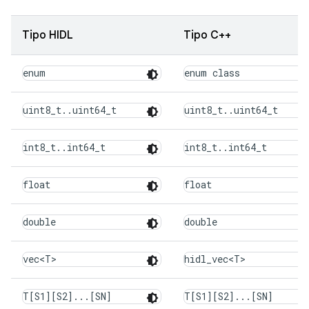
Tipo HIDL
Tipo C++
enum
enum class
uint8_t..uint64_t
uint8_t..uint64_t
int8_t..int64_t
int8_t..int64_t
float
float
double
double
vec<T>
hidl_vec<T>
T[S1][S2]...[SN]
T[S1][S2]...[SN]