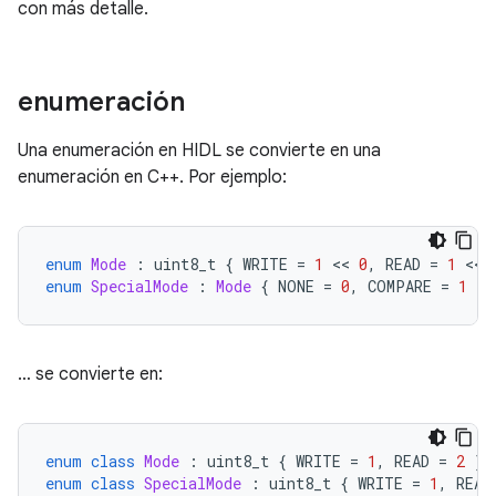
con más detalle.
enumeración
Una enumeración en HIDL se convierte en una
enumeración en C++. Por ejemplo:
enum
Mode
:
 uint8_t 
{
 WRITE 
=
1
<<
0
,
 READ 
=
1
<<
enum
SpecialMode
:
Mode
{
 NONE 
=
0
,
 COMPARE 
=
1
<<
… se convierte en:
enum
class
Mode
:
 uint8_t 
{
 WRITE 
=
1
,
 READ 
=
2
};
enum
class
SpecialMode
:
 uint8_t 
{
 WRITE 
=
1
,
 READ