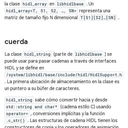
la clase
hidl_array
en
libhidlbase
. Un
hidl_array<T, S1, S2, …, SN>
representa una
matriz de tamaño fijo N dimensional
T[S1][S2]…[SN]
.
cuerda
La clase
hidl_string
(parte de
libhidlbase
) se
puede usar para pasar cadenas a través de interfaces
HIDL y se define en
/system/libhidl/base/include/hidl/HidlSupport.h
. La primera ubicación de almacenamiento en la clase es
un puntero a su búfer de caracteres.
hidl_string
sabe cómo convertir hacia y desde
std::string and char*
(cadena estilo C) usando
operator=
, conversiones implícitas y la función
.c_str()
. Las estructuras de cadena HIDL tienen los
constructores de copia y los operadores de asignación