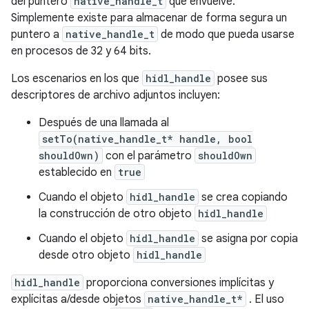
del puntero
native_handle_t
que envuelve.
Simplemente existe para almacenar de forma segura un
puntero a
native_handle_t
de modo que pueda usarse
en procesos de 32 y 64 bits.
Los escenarios en los que
hidl_handle
posee sus
descriptores de archivo adjuntos incluyen:
Después de una llamada al
setTo(native_handle_t* handle, bool
shouldOwn)
con el parámetro
shouldOwn
establecido en
true
Cuando el objeto
hidl_handle
se crea copiando
la construcción de otro objeto
hidl_handle
Cuando el objeto
hidl_handle
se asigna por copia
desde otro objeto
hidl_handle
hidl_handle
proporciona conversiones implícitas y
explícitas a/desde objetos
native_handle_t*
. El uso