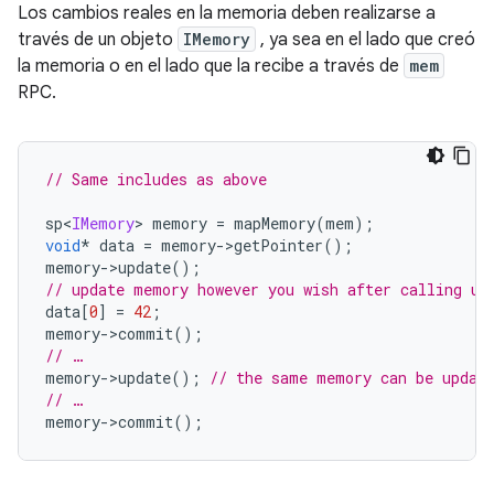
Los cambios reales en la memoria deben realizarse a
través de un objeto
IMemory
, ya sea en el lado que creó
la memoria o en el lado que la recibe a través de
mem
RPC.
// Same includes as above
sp
<
IMemory
>
 memory 
=
 mapMemory
(
mem
);
void
*
 data 
=
 memory
->
getPointer
();
memory
->
update
();
// update memory however you wish after calling up
data
[
0
]
=
42
;
memory
->
commit
();
// …
memory
->
update
();
// the same memory can be updat
// …
memory
->
commit
();