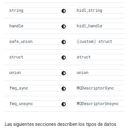
string
hidl_string
handle
hidl_handle
safe_union
(custom) struct
struct
struct
union
union
fmq_sync
MQDescriptorSync
fmq_unsync
MQDescriptorUnsync
Las siguientes secciones describen los tipos de datos