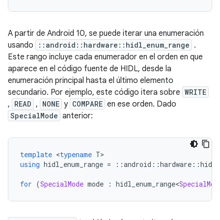
A partir de Android 10, se puede iterar una enumeración
usando
::android::hardware::hidl_enum_range
.
Este rango incluye cada enumerador en el orden en que
aparece en el código fuente de HIDL, desde la
enumeración principal hasta el último elemento
secundario. Por ejemplo, este código itera sobre
WRITE
,
READ
,
NONE
y
COMPARE
en ese orden. Dado
SpecialMode
anterior:
template
<
typename
 T
>
using
 hidl_enum_range 
=
::
android
::
hardware
::
hidl
for
(
SpecialMode
 mode 
:
 hidl_enum_range
<
SpecialMod