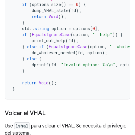
if
(
options
.
size
()
==
0
)
{
        dump_VHAL_state
(
fd
);
return
Void
();
}
    std
::
string
 option 
=
 options
[
0
];
if
(
EqualsIgnoreCase
(
option
,
"--help"
))
{
        print_out_help
(
fd
);
}
else
if
(
EqualsIgnoreCase
(
option
,
"--whateve
        do_whatever_needed
(
fd
,
 option
);
}
else
{
        dprintf
(
fd
,
"Invalid option: %s\n"
,
 option
}
return
Void
();
}
Volcar el VHAL
Use
lshal
para volcar el VHAL. Se necesita el privilegio
del sistema.