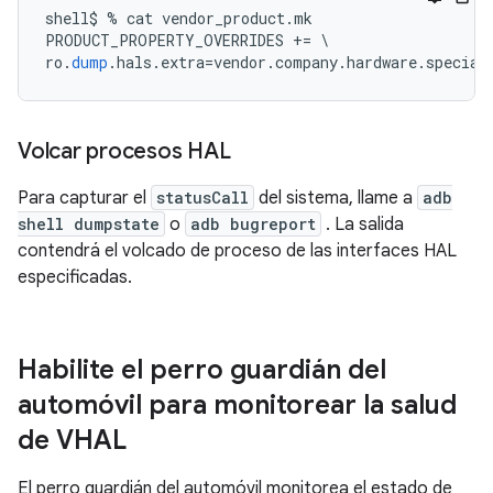
shell$ 
%
 cat vendor_product
.
mk
PRODUCT_PROPERTY_OVERRIDES 
+=
\
ro
.
dump
.
hals
.
extra
=
vendor
.
company
.
hardware
.
special
Volcar procesos HAL
Para capturar el
statusCall
del sistema, llame a
adb
shell dumpstate
o
adb bugreport
. La salida
contendrá el volcado de proceso de las interfaces HAL
especificadas.
Habilite el perro guardián del
automóvil para monitorear la salud
de VHAL
El perro guardián del automóvil monitorea el estado de