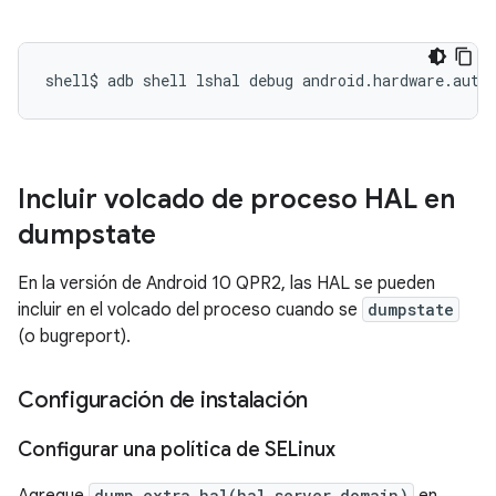
shell$ adb shell lshal debug android
.
hardware
.
auto
Incluir volcado de proceso HAL en
dumpstate
En la versión de Android 10 QPR2, las HAL se pueden
incluir en el volcado del proceso cuando se
dumpstate
(o bugreport).
Configuración de instalación
Configurar una política de SELinux
dump_extra_hal(hal_server_domain)