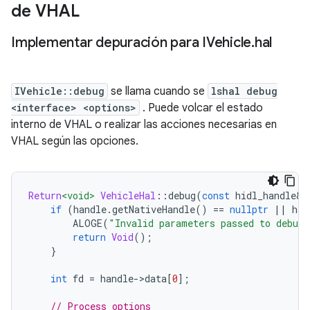
de VHAL
Implementar depuración para IVehicle
.
hal
IVehicle::debug
se llama cuando se
lshal debug
<interface> <options>
. Puede volcar el estado
interno de VHAL o realizar las acciones necesarias en
VHAL según las opciones.
Return
<void>
VehicleHal
::
debug
(
const
 hidl_handle
&
 
if
(
handle
.
getNativeHandle
()
==
nullptr
||
 han
        ALOGE
(
"Invalid parameters passed to debug
return
Void
();
}
int
 fd 
=
 handle
->
data
[
0
];
// Process options