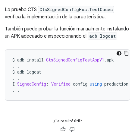
La prueba CTS
CtsSignedConfigHostTestCases
verifica la implementación de la característica.
También puede probar la función manualmente instalando
un APK adecuado e inspeccionando el
adb logcat
:
$ adb install 
CtsSignedConfigTestAppV1
.
apk
...
$ adb logcat
...
I 
SignedConfig
:
Verified
 config 
using
 production k
...
¿Te resultó útil?