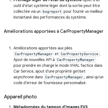
Profilage léger de l'état du système
Ajout d'un
outil d'état système léger dont la sortie peut être
collectée via un
bugreport
pour fournir un meilleur
instantané des performances du système.
Améliorations apportées à Car
Property
Manager
Améliorations apportées aux piles
CarPropertyManager
et
CarPropertyService
.
Ajout de nouvelles API à
CarPropertyManager
pour prendre en charge le mode VHAL factice dans
Car Service, ajout d'une propriété get/set
asynchrone dans
CarPropertyManager
, ainsi qu'un
code d'erreur de fournisseur personnalisé.
Appareil photo
Métadonnées du tampon d'images EVS