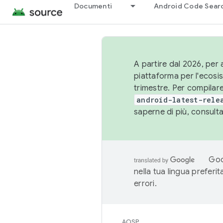
Documenti
Android Code Sear
A partire dal 2026, per a
piattaforma per l'ecos
trimestre. Per compilare
android-latest-rele
saperne di più, consult
Goo
nella tua lingua preferi
errori.
AOSP