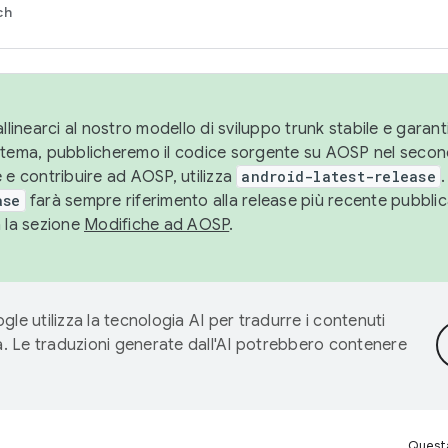
ch
llinearci al nostro modello di sviluppo trunk stabile e garantir
istema, pubblicheremo il codice sorgente su AOSP nel secon
 e contribuire ad AOSP, utilizza
android-latest-release
.
ase
farà sempre riferimento alla release più recente pubbli
a la sezione
Modifiche ad AOSP
.
gle utilizza la tecnologia AI per tradurre i contenuti
ta. Le traduzioni generate dall'AI potrebbero contenere
Questa