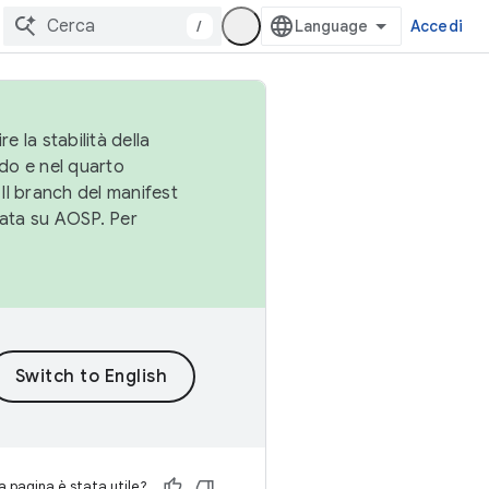
/
Accedi
e la stabilità della
do e nel quarto
 Il branch del manifest
cata su AOSP. Per
 pagina è stata utile?