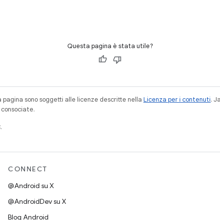
Questa pagina è stata utile?
a pagina sono soggetti alle licenze descritte nella
Licenza per i contenuti
. 
à consociate.
.
CONNECT
@Android su X
@AndroidDev su X
Blog Android