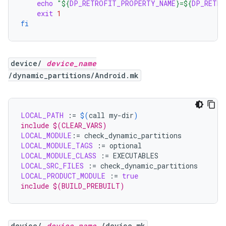
echo
"
${
DP_RETROFIT_PROPERTY_NAME
}
=
${
DP_RETRO
exit
1
fi
device/
device_name
/dynamic_partitions/Android.mk
LOCAL_PATH
:=
$(
call
my-dir
)
include $(CLEAR_VARS)
LOCAL_MODULE
:=
LOCAL_MODULE_TAGS
:=
LOCAL_MODULE_CLASS
:=
LOCAL_SRC_FILES
:=
LOCAL_PRODUCT_MODULE
:=
true
include $(BUILD_PREBUILT)
device/
device_name
/device.mk