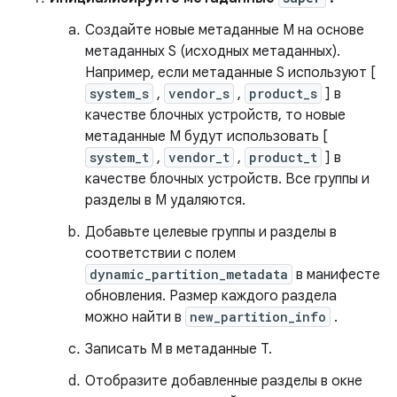
Создайте новые метаданные M на основе
метаданных S (исходных метаданных).
Например, если метаданные S используют [
system_s
,
vendor_s
,
product_s
] в
качестве блочных устройств, то новые
метаданные M будут использовать [
system_t
,
vendor_t
,
product_t
] в
качестве блочных устройств. Все группы и
разделы в M удаляются.
Добавьте целевые группы и разделы в
соответствии с полем
dynamic_partition_metadata
в манифесте
обновления. Размер каждого раздела
можно найти в
new_partition_info
.
Записать M в метаданные T.
Отобразите добавленные разделы в окне