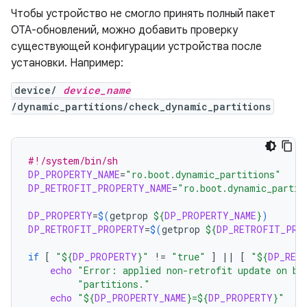
Чтобы устройство не смогло принять полный пакет
OTA-обновлений, можно добавить проверку
существующей конфигурации устройства после
установки. Например:
device/
device_name
/dynamic_partitions/check_dynamic_partitions
#!/system/bin/sh
DP_PROPERTY_NAME
=
"ro.boot.dynamic_partitions"
DP_RETROFIT_PROPERTY_NAME
=
"ro.boot.dynamic_partit
DP_PROPERTY
=
$(
getprop
${
DP_PROPERTY_NAME
}
)
DP_RETROFIT_PROPERTY
=
$(
getprop
${
DP_RETROFIT_PRO
if
[
"
${
DP_PROPERTY
}
"
!
=
"true"
]
||
[
"
${
DP_RET
echo
"Error: applied non-retrofit update on bu
"partitions."
echo
"
${
DP_PROPERTY_NAME
}
=
${
DP_PROPERTY
}
"