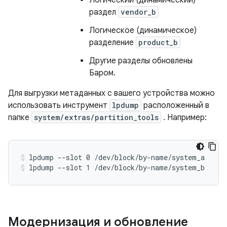
Логический (динамический)
раздел
vendor_b
Логическое (динамическое)
разделение
product_b
Другие разделы обновлены
Баром.
Для выгрузки метаданных с вашего устройства можно
использовать инструмент
lpdump
расположенный в
папке
system/extras/partition_tools
. Например:
lpdump --slot 0 /dev/block/by-name/system_a
lpdump --slot 1 /dev/block/by-name/system_b
Модернизация и обновление