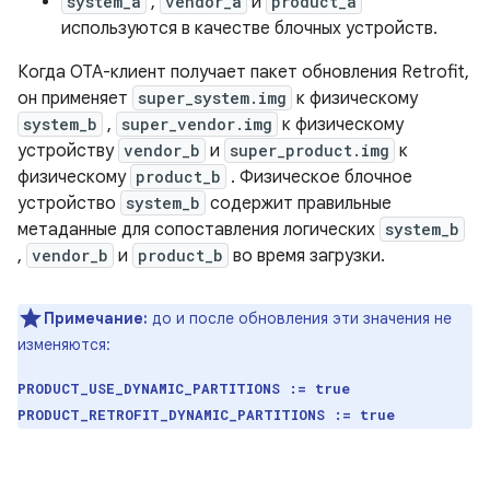
system_a
,
vendor_a
и
product_a
используются в качестве блочных устройств.
Когда OTA-клиент получает пакет обновления Retrofit,
он применяет
super_system.img
к физическому
system_b
,
super_vendor.img
к физическому
устройству
vendor_b
и
super_product.img
к
физическому
product_b
. Физическое блочное
устройство
system_b
содержит правильные
метаданные для сопоставления логических
system_b
,
vendor_b
и
product_b
во время загрузки.
Примечание:
до и после обновления эти значения не
изменяются:
PRODUCT_USE_DYNAMIC_PARTITIONS := true
PRODUCT_RETROFIT_DYNAMIC_PARTITIONS := true