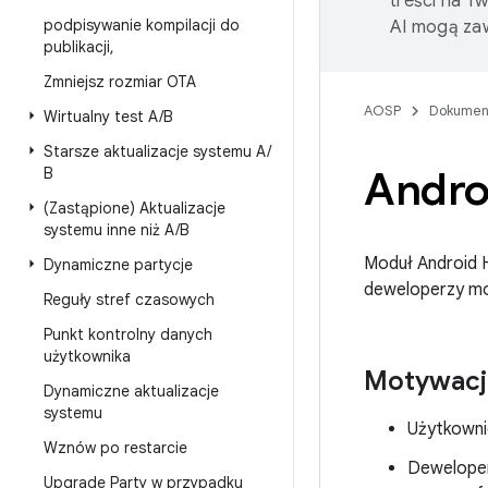
treści na T
podpisywanie kompilacji do
AI mogą zaw
publikacji
,
Zmniejsz rozmiar OTA
AOSP
Dokumen
Wirtualny test A
/
B
Starsze aktualizacje systemu A
/
Andro
B
(Zastąpione) Aktualizacje
systemu inne niż A
/
B
Moduł Android H
Dynamiczne partycje
deweloperzy mo
Reguły stref czasowych
Punkt kontrolny danych
użytkownika
Motywacj
Dynamiczne aktualizacje
systemu
Użytkowni
Wznów po restarcie
Deweloper
Upgrade Party w przypadku