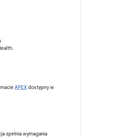
w
Health.
ormacie
APEX
dostępny w
cja spełnia wymagania