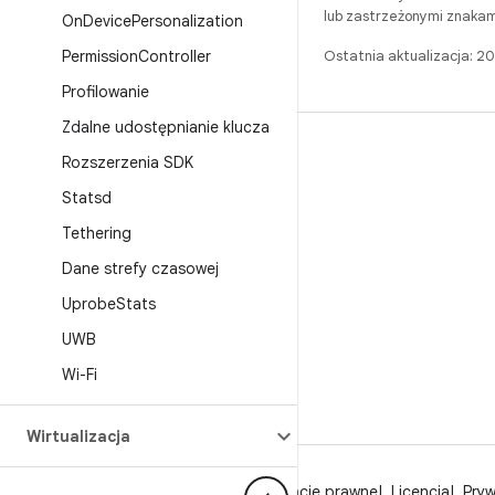
lub zastrzeżonymi znakam
On
Device
Personalization
Permission
Controller
Ostatnia aktualizacja: 
Profilowanie
Zdalne udostępnianie klucza
BUILD
Rozszerzenia SDK
Repozytorium Androida
Statsd
Wymagania
Tethering
Pobieranie
Dane strefy czasowej
Wyświetl podgląd plików binarnych
Uprobe
Stats
Obrazy fabryczne
UWB
Pliki binarne sterowników
Wi-Fi
Wirtualizacja
O Androidzie
Społeczność
Informacje prawne
Licencja
Pry