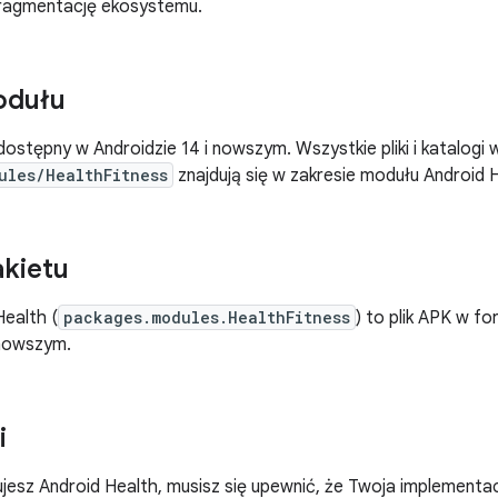
ragmentację ekosystemu.
odułu
dostępny w Androidzie 14 i nowszym. Wszystkie pliki i katalogi 
ules/HealthFitness
znajdują się w zakresie modułu Android 
kietu
ealth (
packages.modules.HealthFitness
) to plik APK w f
 nowszym.
i
jesz Android Health, musisz się upewnić, że Twoja implementa