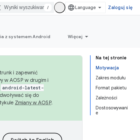
/
Zaloguj się
ia z systemem Android
Więcej
Na tej stronie
Motywacja
trunk i zapewnić
Zakres modułu
wy w AOSP w drugim i
i
android-latest-
Format pakietu
dwoływać się do
Zależności
rtykule
Zmiany w AOSP
.
Dostosowywani
e