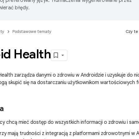
wój preferowany język. Tłumaczenia wygenerowane przez
ierać błędy.
ty
Podstawowe tematy
Czy te
id Health
ealth zarządza danymi o zdrowiu w Androidzie i uzyskuje do ni
gą skupić się na dostarczaniu użytkownikom wartościowych fu
a
cy chcą mieć dostęp do wszystkich informacji o zdrowiu i sam
zy mają trudności z integracją z platformami zdrowotnymi w A