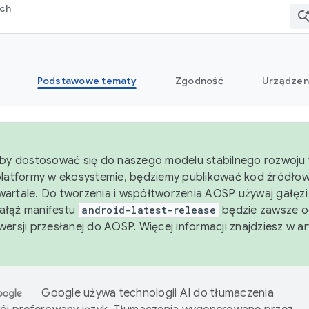
rch
Podstawowe tematy
Zgodność
Urządzen
aby dostosować się do naszego modelu stabilnego rozwoju 
platformy w ekosystemie, będziemy publikować kod źródło
artale. Do tworzenia i współtworzenia AOSP używaj gałęz
Gałąź manifestu
android-latest-release
będzie zawsze o
wersji przesłanej do AOSP. Więcej informacji znajdziesz w a
Google używa technologii AI do tłumaczenia