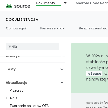
Uprawnienia
Dokumenty
Android Code Sea
Zasilanie
DOKUMENTACJA
Co nowego?
Pierwsze kroki
Bezpieczeństwo
Środowisko wykonawcze
Ustawienia
Storage
W 2026 r., 
stabilność 
czwartym kw
Testy
release
. 
najnowszej 
Aktualizacje
Przegląd
APEX
Tworzenie pakietów OTA