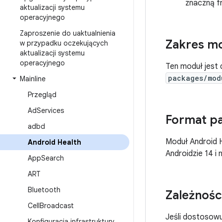
znaczną f
aktualizacji systemu
operacyjnego
Zaproszenie do uaktualnienia
Zakres m
w przypadku oczekujących
aktualizacji systemu
operacyjnego
Ten moduł jest 
packages/mod
Mainline
Przegląd
Ad
Services
Format pa
adbd
Moduł Android H
Android Health
Androidzie 14 i
App
Search
ART
Bluetooth
Zależnośc
Cell
Broadcast
Jeśli dostosowu
Konfiguracja infrastruktury