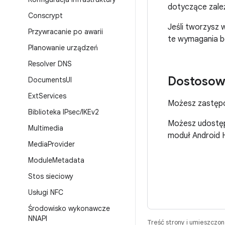
dotyczące zale
Conscrypt
Jeśli tworzysz 
Przywracanie po awarii
te wymagania bę
Planowanie urządzeń
Resolver DNS
Dostosow
Documents
UI
Ext
Services
Możesz zastęp
Biblioteka IPsec
/
IKEv2
Możesz udostęp
Multimedia
moduł Android 
Media
Provider
Module
Metadata
Stos sieciowy
Usługi NFC
Środowisko wykonawcze
NNAPI
Treść strony i umieszczo