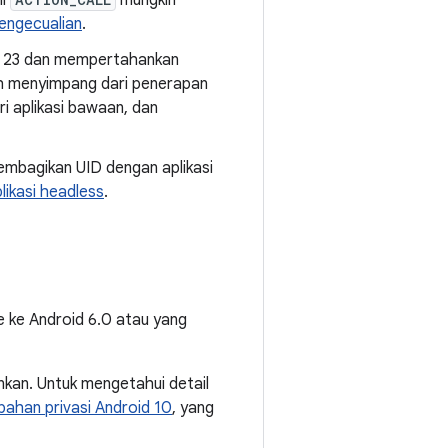
ni
mungkin
ngecualian
.
vel 23 dan mempertahankan
oleh menyimpang dari penerapan
i aplikasi bawaan, dan
embagikan UID dengan aplikasi
likasi headless
.
te ke Android 6.0 atau yang
inkan. Untuk mengetahui detail
bahan privasi Android 10
, yang