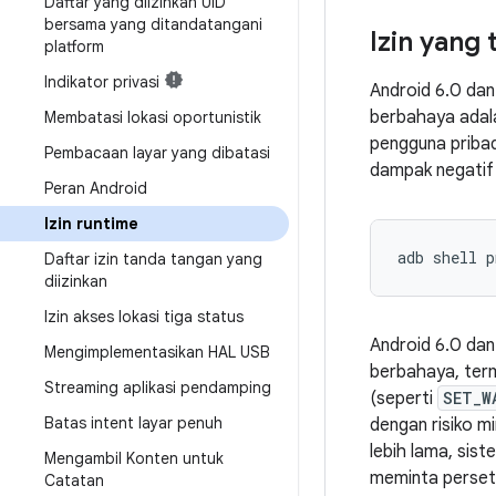
Daftar yang diizinkan UID
bersama yang ditandatangani
Izin yang
platform
Indikator privasi
Android 6.0 dan
berbahaya adalah
Membatasi lokasi oportunistik
pengguna pribad
Pembacaan layar yang dibatasi
dampak negatif 
Peran Android
Izin runtime
adb shell p
Daftar izin tanda tangan yang
diizinkan
Izin akses lokasi tiga status
Android 6.0 dan
Mengimplementasikan HAL USB
berbahaya, terma
Streaming aplikasi pendamping
(seperti
SET_W
Batas intent layar penuh
dengan risiko mi
lebih lama, sis
Mengambil Konten untuk
meminta persetu
Catatan