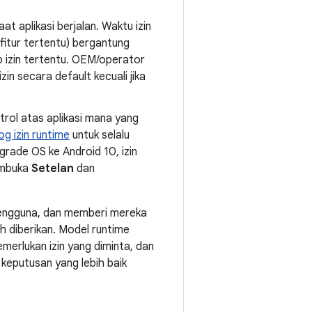
t aplikasi berjalan. Waktu izin
fitur tertentu) bergantung
p izin tertentu. OEM/operator
in secara default kecuali jika
trol atas aplikasi mana yang
og izin runtime
untuk selalu
grade OS ke Android 10, izin
membuka
Setelan
dan
 pengguna, dan memberi mereka
lah diberikan. Model runtime
rlukan izin yang diminta, dan
eputusan yang lebih baik