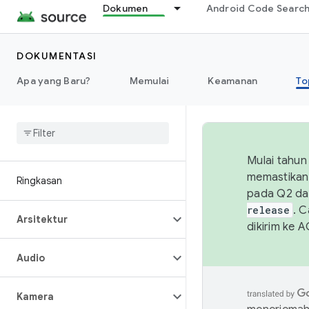
Dokumen
Android Code Searc
DOKUMENTASI
Apa yang Baru?
Memulai
Keamanan
To
Mulai tahun
memastikan 
Ringkasan
pada Q2 da
release
. 
Arsitektur
dikirim ke 
Audio
Kamera