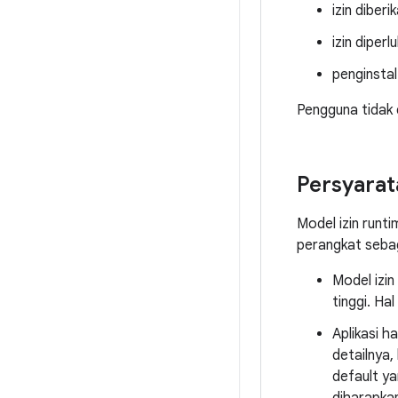
izin diber
izin diper
penginstal
Pengguna tidak 
Persyarat
Model izin runti
perangkat sebag
Model izin
tinggi. Ha
Aplikasi h
detailnya,
default y