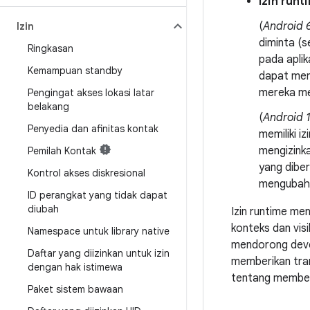
Izin runt
(
Android 
Izin
diminta (s
Ringkasan
pada aplik
Kemampuan standby
dapat meng
mereka me
Pengingat akses lokasi latar
belakang
(
Android 
Penyedia dan afinitas kontak
memiliki i
mengizinka
Pemilah Kontak
yang dibe
Kontrol akses diskresional
mengubah
ID perangkat yang tidak dapat
diubah
Izin runtime me
konteks dan visi
Namespace untuk library native
mendorong deve
Daftar yang diizinkan untuk izin
memberikan tran
dengan hak istimewa
tentang member
Paket sistem bawaan