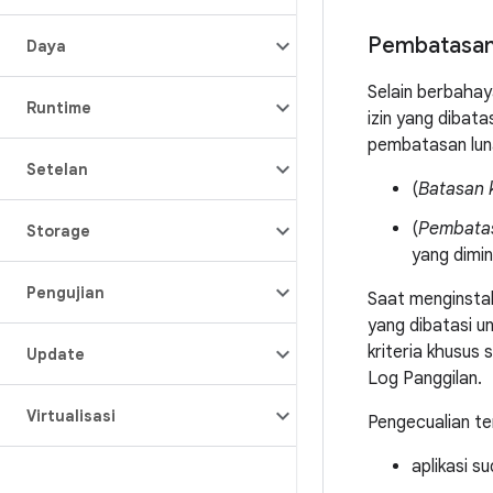
Pembatasan 
Daya
Selain berbahay
Runtime
izin yang dibata
pembatasan luna
Setelan
(
Batasan 
(
Pembatas
Storage
yang dimin
Pengujian
Saat menginstal 
yang dibatasi un
kriteria khusus 
Update
Log Panggilan.
Virtualisasi
Pengecualian te
aplikasi s