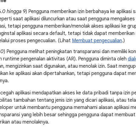
ime
6.0 hingga 9
) Pengguna memberikan izin berbahaya ke aplikasi saa
eperti saat aplikasi diluncurkan atau saat pengguna mengakses 
asi, tetapi pengguna memberikan/menolak akses aplikasi ke gru
instal aplikasi secara default, tetapi tidak dapat memberikan iz
lalui proses pengecualian. (Lihat
Membuat pengecualian
.)
10
) Pengguna melihat peningkatan transparansi dan memiliki kon
zin runtime pengenalan aktivitas (AR). Pengguna diminta oleh
dial
n, mengizinkan saat digunakan, atau menolak izin. Saat mengup
rikan ke aplikasi akan dipertahankan, tetapi pengguna dapat 
nya.
ncegah aplikasi mendapatkan akses ke data pribadi tanpa izin
bilitas tambahan tentang jenis izin yang dicari aplikasi, atau te
loper untuk membantu pengguna memahami alasan aplikasi meme
sparansi yang lebih besar sehingga pengguna dapat membuat k
ikan atau menolaknya.