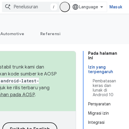
/
Masuk
Automotive
Referensi
Pada halaman
ini
abil trunk kami dan
Izin yang
terpengaruh
sikan kode sumber ke AOSP
android-latest-
Pembatasan
keras dan
uk ke rilis terbaru yang
lunak di
ahan pada AOSP
.
Android 10
Persyaratan
Migrasi izin
Integrasi