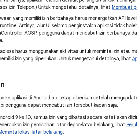
. (Misalnya, aplikasi Telepon default perangkat untuk menanga
kses izin Telepon.) Untuk mengetahui detailnya, lihat
Membuat pe
bawaan yang memiliki izin berbahaya harus menargetkan API le
 runtime. Artinya, alur UI selama penginstalan aplikasi tidak b
nController AOSP, pengguna dapat mencabut izin berbahaya dar
a.
eadless harus menggunakan aktivitas untuk meminta izin atau m
memiliki izin yang diperlukan. Untuk mengetahui detailnya, lihat
Ap
in
kan ke aplikasi di Android 5.x tetap diberikan setelah mengupda
etapi pengguna dapat mencabut izin tersebut kapan saja.
droid 9 ke 10, semua izin yang dibatasi secara ketat akan diiz
nerapkan izin pemisahan latar depan/latar belakang, lihat
Peru
Meminta lokasi latar belakang
.