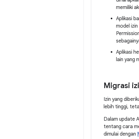
diharapkan
memiliki a
Aplikasi 
model izin
Permissio
sebagainy
Aplikasi h
lain yang 
Migrasi iz
Izin yang diberi
lebih tinggi, t
Dalam update An
tentang cara me
dimulai dengan