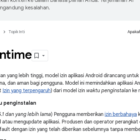
an konten ke dalam bahasa pilihan Anda. Terjemahan AI
ngandung kesalahan.
n
Topik Inti
Apakah
untime
an yang lebih tinggi, model izin aplikasi Android dirancang unt
na, dan aman bagi pengguna. Model ini memindahkan aplikasi An
at
Izin yang terpengaruh
) dari model izin
waktu penginstalan
ke 
tu penginstalan
.1 dan yang lebih lama
) Pengguna memberikan
izin berbahaya
k
l atau mengupdate aplikasi. Produsen dan operator perangkat d
fault dengan izin yang telah diberikan sebelumnya tanpa membe