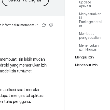
Update
aplikasi
Menyesuaikan
UI
PackageInstall
 informasi ini membantu?
er
Membuat
pengecualian
Menentukan
izin khusus
Menguji izin
uk membuat izin lebih mudah
droid yang memerlukan izin
Mencabut izin
model izin
runtime
:
e aplikasi saat mereka
apat menginstal aplikasi
ri tahu pengguna.