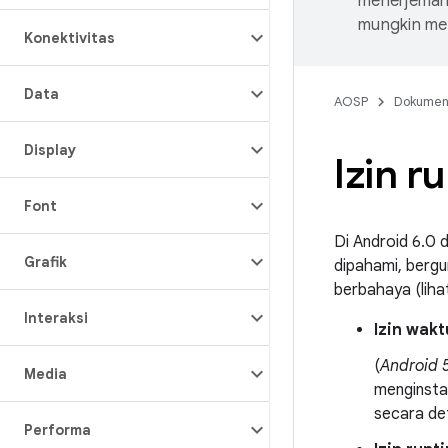
menerjemahk
mungkin me
Konektivitas
Data
AOSP
Dokume
Display
Izin r
Font
Di Android 6.0 d
Grafik
dipahami, bergu
berbahaya (lih
Interaksi
Izin wak
(
Android 5
Media
menginsta
secara de
Performa