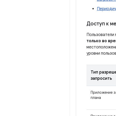
Периодич
Доступ к м
Пользователи 
только во вр
местоположени
уровни пользо
Тип разреш
запросить
Приложение з
плана