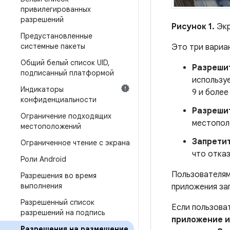
привилегированных
разрешений
Рисунок 1.
Экр
Предустановленные
системные пакеты
Это три вариа
Общий белый список UID
,
Разреши
подписанный платформой
использу
Индикаторы
9 и более
конфиденциальности
Разрешит
Ограничение подходящих
местопол
местоположений
Запрети
Ограниченное чтение с экрана
что отказ
Роли Android
Пользователям
Разрешения во время
выполнения
приложения за
Разрешенный список
Если пользова
разрешений на подпись
приложение и
Разрешения на размещение