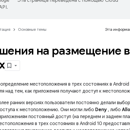
Эта страница переведена с помощью
Cloud
 API
.
тация
Основные темы
Эта информац
шения на размещение в
х
 определение местоположения в трех состояниях в Android
ля над тем, как приложения получают доступ к местополож
более ранних версиях пользователи постоянно делали выбо
оступа к местоположению. Они могли либо
Deny
, либо
All
приложениям постоянный доступ (на переднем и заднем пла
естоположения в трех состояниях в Android 10 предостав