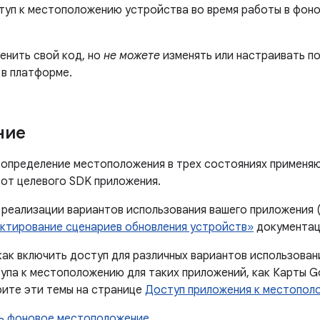
туп к местоположению устройства во время работы в фоно
енить свой код, но
не можете
изменять или настраивать по
 в платформе.
ние
 определение местоположения в трех состояниях применяю
 от целевого SDK приложения.
реализации вариантов использования вашего приложения (п
ктирование сценариев обновления устройств»
документац
как включить доступ для различных вариантов использован
упа к местоположению для таких приложений, как Карты G
рите эти темы на странице
Доступ приложения к местопол
ь фоновое местоположение