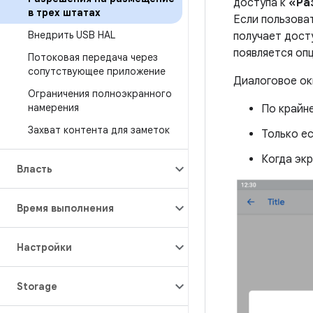
доступа к
«Ра
в трех штатах
Если пользова
Внедрить USB HAL
получает дост
появляется оп
Потоковая передача через
сопутствующее приложение
Диалоговое ок
Ограничения полноэкранного
намерения
По крайне
Захват контента для заметок
Только е
Когда экр
Власть
Время выполнения
Настройки
Storage