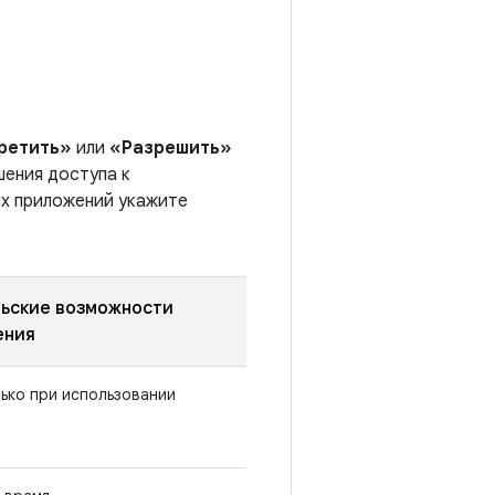
ретить»
или
«Разрешить»
шения доступа к
их приложений укажите
льские возможности
ения
ько при использовании