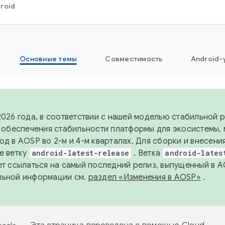
roid
Основные темы
Совместимость
Android-
2026 года, в соответствии с нашей моделью стабильной
я обеспечения стабильности платформы для экосистемы,
од в AOSP во 2-м и 4-м кварталах. Для сборки и внесени
е ветку
android-latest-release
. Ветка
android-lates
ет ссылаться на самый последний релиз, выпущенный в A
льной информации см.
раздел «Изменения в AOSP»
.