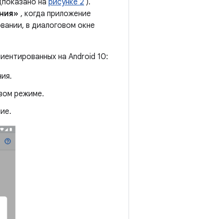
(показано на
рисунке 2
).
ания»
, когда приложение
вании, в диалоговом окне
иентированных на Android 10:
ия.
вом режиме.
ие.