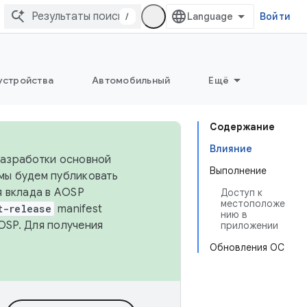
/
Войти
устройства
Автомобильный
Ещё
Содержание
Влияние
 разработки основной
Выполнение
 мы будем публиковать
я вклада в AOSP
Доступ к
местоположе
t-release
manifest
нию в
OSP. Для получения
приложении
Обновления ОС