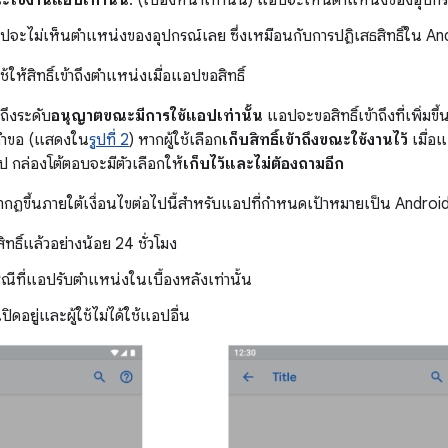
ปจะไม่เห็นตำแหน่งของอุปกรณ์เลย ซึ่งเหมือนกับการปฏิเสธสิทธิ์ใน And
้ให้สิทธิ์เข้าถึงตำแหน่งเมื่อแอปขอสิทธิ์
้าถึงระดับ
อนุญาตขณะมีการใช้แอปเท่านั้น
แอปจะขอสิทธิ์เข้าถึงที่เพิ่มขึ้
คำขอ (แสดงใน
รูปที่ 2
) หากผู้ใช้เลือก
เก็บสิทธิ์เข้าถึงขณะใช้งานไว้
เมื่อ
ไป กล่องโต้ตอบจะมีตัวเลือกให้
เก็บไว้และไม่ต้องถามอีก
กฏขึ้นภายใต้เงื่อนไขต่อไปนี้สําหรับแอปที่กําหนดเป้าหมายเป็น Androi
ิทธิ์แล้วอย่างน้อย 24 ชั่วโมง
ีที่แอปรับตำแหน่งในเบื้องหลังเท่านั้น
ปิดอยู่และผู้ใช้ไม่ได้ใช้แอปอื่น