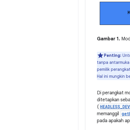
Gambar 1.
Mode
Penting:
Untu
tanpa antarmuka 
pemilik perangkat
Hal ini mungkin
Di perangkat mo
ditetapkan seba
(
HEADLESS_DEV
memanggil
get
pada apakah apl