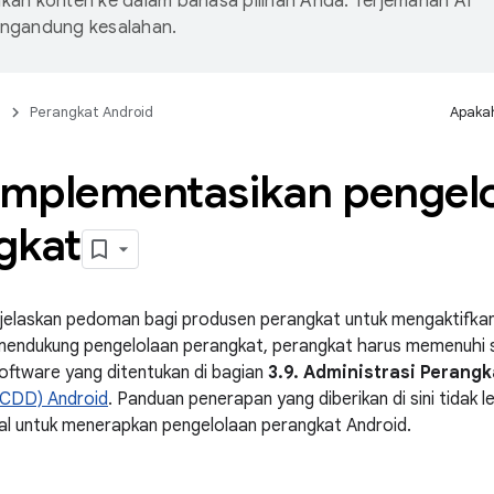
an konten ke dalam bahasa pilihan Anda. Terjemahan AI
ngandung kesalahan.
n
Perangkat Android
Apakah
mplementasikan pengel
gkat
jelaskan pedoman bagi produsen perangkat untuk mengaktifkan
 mendukung pengelolaan perangkat, perangkat harus memenuhi
software yang ditentukan di bagian
3.9. Administrasi Perangk
(CDD) Android
. Panduan penerapan yang diberikan di sini tidak 
wal untuk menerapkan pengelolaan perangkat Android.