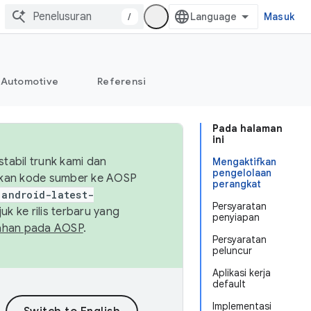
/
Masuk
Automotive
Referensi
Pada halaman
ini
abil trunk kami dan
Mengaktifkan
pengelolaan
sikan kode sumber ke AOSP
perangkat
android-latest-
Persyaratan
uk ke rilis terbaru yang
penyiapan
ahan pada AOSP
.
Persyaratan
peluncur
Aplikasi kerja
default
Implementasi