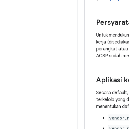
Persyarat
Untuk mendukung
kerja (disediak
perangkat atau p
AOSP sudah mend
Aplikasi k
Secara default,
terkelola yang 
menentukan daft
vendor_
vendor_