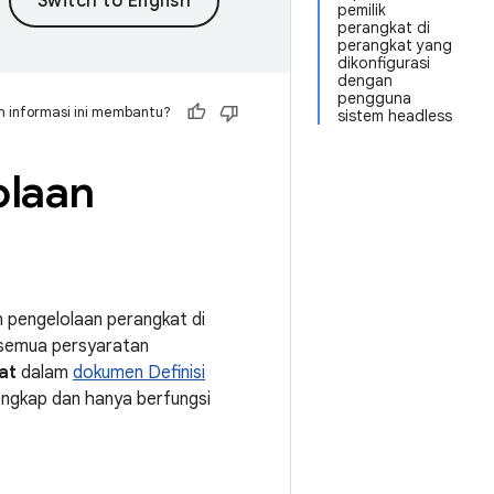
pemilik
perangkat di
perangkat yang
dikonfigurasi
dengan
pengguna
 informasi ini membantu?
sistem headless
olaan
 pengelolaan perangkat di
 semua persyaratan
at
dalam
dokumen Definisi
lengkap dan hanya berfungsi