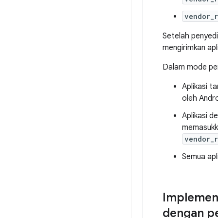
vendor_
Setelah penyed
mengirimkan apl
Dalam mode pemil
Aplikasi t
oleh Andro
Aplikasi d
memasukka
vendor_
Semua apl
Implement
dengan p