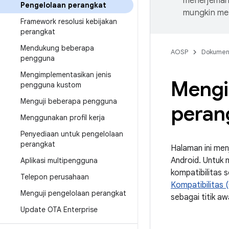
menerjemahk
Pengelolaan perangkat
mungkin me
Framework resolusi kebijakan
perangkat
Mendukung beberapa
AOSP
Dokume
pengguna
Mengimplementasikan jenis
Mengi
pengguna kustom
Menguji beberapa pengguna
peran
Menggunakan profil kerja
Penyediaan untuk pengelolaan
perangkat
Halaman ini men
Android. Untuk
Aplikasi multipengguna
kompatibilitas 
Telepon perusahaan
Kompatibilitas 
Menguji pengelolaan perangkat
sebagai titik a
Update OTA Enterprise