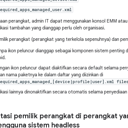
required_apps_managed_user.xml
iaan perangkat, admin IT dapat menggunakan konsol EMM ata
ikasi tambahan yang dianggap perlu oleh organisasi.
ik perangkat (perangkat yang terkelola sepenuhnya) dan pemilik 
anpa ikon peluncur dianggap sebagai komponen sistem penting 
id.
engan ikon peluncur dapat diaktifkan secara default selama p
n nama paketnya ke dalam daftar yang diizinkan di
required_apps_managed_[device|profile|user].xml file
ikasi lainnya dinonaktifkan secara otomatis selama penyediaan
asi pemilik perangkat di perangkat ya
engguna sistem headless