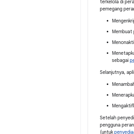
terkelola di pe
pemegang peran
Mengenkrip
Membuat p
Menonaktif
Menetapka
sebagai
p
Selanjutnya, apl
Menambah
Menerapka
Mengaktif
Setelah penyedi
pengguna peran
(untuk
penyediaa