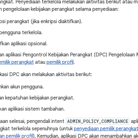
rangkat. Penyediaan terkelola melakukan aktivitas berikut atau
 pengelolaan kebijakan perangkat selama penyediaan:
si perangkat (jika enkripsi diaktifkan).
engguna terkelola.
kan aplikasi opsional.
n aplikasi Pengontrol Kebijakan Perangkat (DPC) Pengelolaan
emilik perangkat
atau
pemilik profil
.
ikasi DPC akan melakukan aktivitas berikut:
kan akun pengguna.
n kepatuhan kebijakan perangkat.
kan aplikasi sistem tambahan.
aan selesai, pengendali intent
ADMIN_POLICY_COMPLIANCE
apl
gkat terkelola sepenuhnya (untuk
penyediaan pemilik perangka
n pemilik profil
). Kemudian, aplikasi DPC akan menambahkan ak