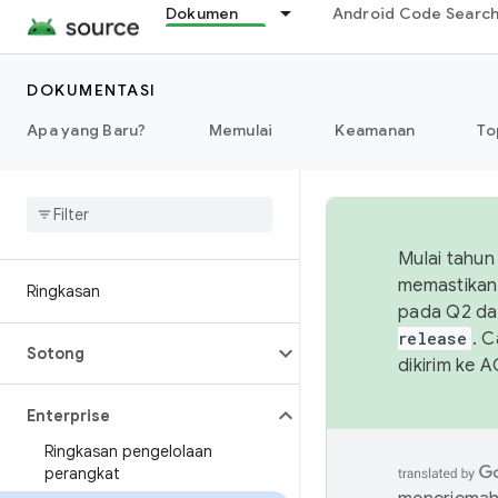
Dokumen
Android Code Searc
DOKUMENTASI
Apa yang Baru?
Memulai
Keamanan
To
Mulai tahun
memastikan 
Ringkasan
pada Q2 da
release
. 
Sotong
dikirim ke 
Enterprise
Ringkasan pengelolaan
perangkat