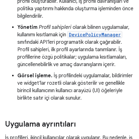
profili oluşturabilir. Kullanıcı, iş profili davranışları ve
politika yaptırımı hakkında oluşturma işleminden önce
bilgilendirilir.
Yönetim
Profil sahipleri
olarak bilinen uygulamalar,
kullanımı kısıtlamak için
DevicePolicyManager
sınıfındaki API'leri programatik olarak çağırabilir.
Profil sahipleri, ilk profil ayarlarında tanımlanır. İş
profillerine özgü politikalar; uygulama kısıtlamaları,
güncellenebilirlik ve amaç davranışlarını içerir.
Görsel işleme.
İş profilindeki uygulamalar, bildirimler
ve widget'lar rozetli olarak gösterilir ve genellikle
birincil kullanıcının kullanıcı arayüzü (UI) öğeleriyle
birlikte satır içi olarak sunulur.
Uygulama ayrıntıları
İş profilleri, ikincil kullanıcılar olarak uygulanır. Bu nedenle, iş