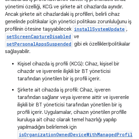
yönetimi özelliği, KCG ve şirkete ait cihazlarda aynıdır.
Ancak şirkete ait cihazlardaki iş profilleri, belirli cihaz
genelinde politikalar için yönetici politikası zorunluluğunu iş
profilinin ötesine taşıyabilecek
installSystemUpdate
,
setScreenCaptureDisabled
ve
setPersonalAppsSuspended
gibi ek özellikler/politikalar
sağlayabilir.
Kişisel cihazda iş profili (KCG): Cihaz, kişisel bir
cihazdır ve işverenle ilişkili bir BT yöneticisi
tarafından yönetilen bir iş profili içerir.
Şirkete ait cihazda iş profili: Cihaz, işveren
tarafından sağlanır veya işverene aittir ve işverenle
ilişkili bir BT yöneticisi tarafından yönetilen bir iş
profili içerir. Uygulamalar, cihazın yönetilen profille
kuruluşa ait cihaz olarak temel hazırlığı yapılıp
yapılmadığını belirlemek için
isOrganizationOwnedDeviceWithManagedProfil