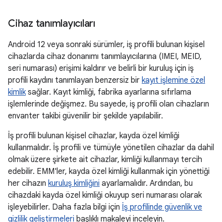
Cihaz tanımlayıcıları
Android 12 veya sonraki sürümler, iş profili bulunan kişisel
cihazlarda cihaz donanımı tanımlayıcılarına (IMEI, MEID,
seri numarası) erişimi kaldırır ve belirli bir kuruluş için iş
profili kaydını tanımlayan benzersiz bir
kayıt işlemine özel
kimlik
sağlar. Kayıt kimliği, fabrika ayarlarına sıfırlama
işlemlerinde değişmez. Bu sayede, iş profili olan cihazların
envanter takibi güvenilir bir şekilde yapılabilir.
İş profili bulunan kişisel cihazlar, kayda özel kimliği
kullanmalıdır. İş profili ve tümüyle yönetilen cihazlar da dahil
olmak üzere şirkete ait cihazlar, kimliği kullanmayı tercih
edebilir. EMM'ler, kayda özel kimliği kullanmak için yönettiği
her cihazın
kuruluş kimliğini
ayarlamalıdır. Ardından, bu
cihazdaki kayda özel kimliği okuyup seri numarası olarak
işleyebilirler. Daha fazla bilgi için
İş profilinde güvenlik ve
gizlilik geliştirmeleri
başlıklı makaleyi inceleyin.