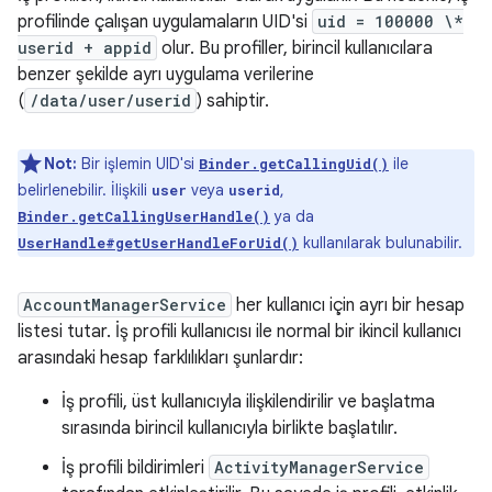
profilinde çalışan uygulamaların UID'si
uid = 100000 \*
userid + appid
olur. Bu profiller, birincil kullanıcılara
benzer şekilde ayrı uygulama verilerine
(
/data/user/userid
) sahiptir.
Not:
Bir işlemin UID'si
ile
Binder.getCallingUid()
belirlenebilir. İlişkili
veya
,
user
userid
ya da
Binder.getCallingUserHandle()
kullanılarak bulunabilir.
UserHandle#getUserHandleForUid()
AccountManagerService
her kullanıcı için ayrı bir hesap
listesi tutar. İş profili kullanıcısı ile normal bir ikincil kullanıcı
arasındaki hesap farklılıkları şunlardır:
İş profili, üst kullanıcıyla ilişkilendirilir ve başlatma
sırasında birincil kullanıcıyla birlikte başlatılır.
İş profili bildirimleri
ActivityManagerService