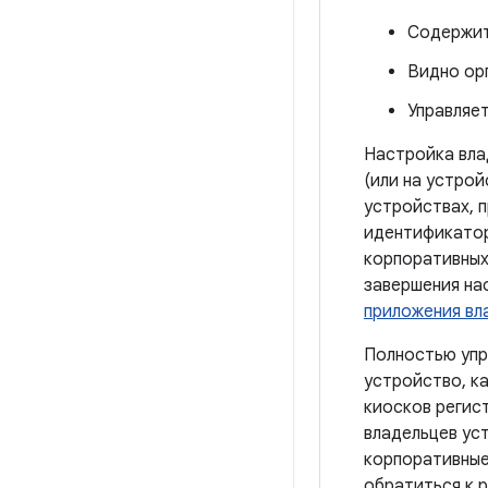
Содержит
Видно ор
Управляет
Настройка вла
(или на устрой
устройствах, 
идентификатор
корпоративных
завершения на
приложения вл
Полностью упр
устройство, к
киосков регис
владельцев уст
корпоративные
обратиться к 