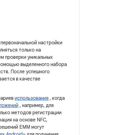
 первоначальной настройки
лняться только на
м проверки уникальных
 помощью выделенного набора
ств. После успешного
ается в качестве
нариев
использования
, когда
иложений
, например, для
олько методов регистрации
рация на основе NFC,
 решений EMM могут
ях Android»
для получения