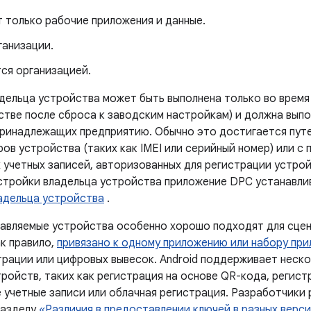
 только рабочие приложения и данные.
ганизации.
ся организацией.
дельца устройства может быть выполнена только во время
стве после сброса к заводским настройкам) и должна выпо
принадлежащих предприятию. Обычно это достигается путе
ов устройства (таких как IMEI или серийный номер) или с
 учетных записей, авторизованных для регистрации устрой
стройки владельца устройства приложение DPC устанавлив
адельца устройства
.
авляемые устройства особенно хорошо подходят для сце
ак правило,
привязано к одному приложению или набору пр
трации или цифровых вывесок. Android поддерживает неск
ройств, таких как регистрация на основе QR-кода, регист
 учетные записи или облачная регистрация. Разработчики
разделу
«Различия в предоставлении ключей в разных верси