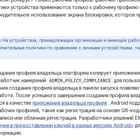
контролирует только рабочий профиль (рабочие приложения
тики устройства применяются только к рабочему профилю 
инудительное использование экрана блокировки, которое п
:
На устройствах, принадлежащих организации и имеющих рабоч
лнительные политики по сравнению с личными устройствами, т
здания профиля владельца платформа копирует приложени
работчик намерений
ADMIN_POLICY_COMPLIANCE
для пользо
ния создания профиля владельца в панели запуска появляю
аботе. После успешного завершения создания профиля вл
ся в качестве
приложения владельца профиля
. Android по
абочих профилей, такие как регистрация на основе QR-код
записи или облачная регистрация. Разработчики решений E
чия в предоставлении ключей в разных версиях Android»
дл
ормации.