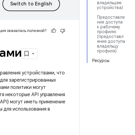
владельцем
устройства)
Предоставле
ние доступа
к рабочему
ия оказалась полезной?
профилю
(предоставл
ение доступа
владельцу
вами
профиля)
Ресурсы
правления устройствами, что
для зарегистрированных
вами политики могут
тя некоторые API управления
API) могут иметь применение
ы для использования в