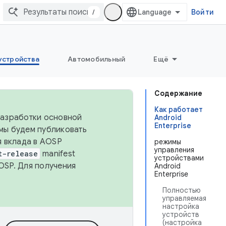
/
Войти
устройства
Автомобильный
Ещё
Содержание
Как работает
 разработки основной
Android
Enterprise
 мы будем публиковать
я вклада в AOSP
режимы
управления
t-release
manifest
устройствами
OSP. Для получения
Android
Enterprise
Полностью
управляемая
настройка
устройств
(настройка