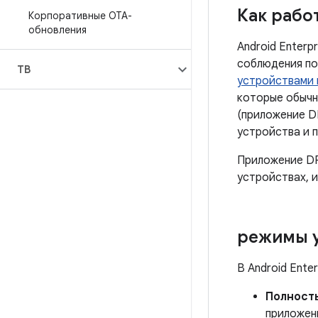
Как работ
Корпоративные OTA-
обновления
Android Enterp
соблюдения по
ТВ
устройствами 
которые обычн
(приложение D
устройства и 
Приложение DP
устройствах, 
режимы у
В Android Ent
Полност
приложен