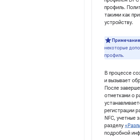
профилем DPC 
профиль. Поли
такими как пр
устройству.
Примечание
некоторые допо
профиль.
В процессе со
и вызывает об
После заверше
отметками о р
устанавливает
регистрации р
NFC, учетные 
разделу
«Разли
подробной инф