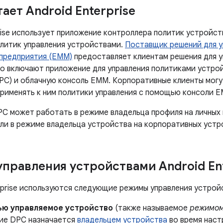
ает Android Enterprise
rise использует приложение контроллера политик устройст
литик управления устройствами.
Поставщик решений для у
предприятия (EMM)
предоставляет клиентам решения для у
о включают приложение для управления политиками устро
PC) и облачную консоль EMM. Корпоративные клиенты могу
применять к ним политики управления с помощью консоли 
C может работать в режиме владельца профиля на личных
или в режиме владельца устройства на корпоративных устр
правления устройствами Android Ent
erprise используются следующие режимы управления устрой
ью управляемое устройство
(также называемое
режимом
ие DPC назначается
владельцем устройства
во время наст