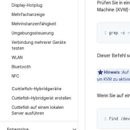
Prüfen Sie in ei
Display-Hotplug
Machine (KVM) v
Mehrfachanzeige
Mehrinstanzenfähigkeit
grep -c 
Umgebungssteuerung
Verbindung mehrerer Geräte
testen
Dieser Befehl so
WLAN
Bluetooth
Hinweis
:Auf 
NFC
um KVM zu aktivi
Cuttlefish-Hybridgeräte
Wenn Sie auf e
Cuttlefish-Hybridgerät erstellen
Cuttlefish auf einem lokalen
Server ausführen
find /dev
Enterprise