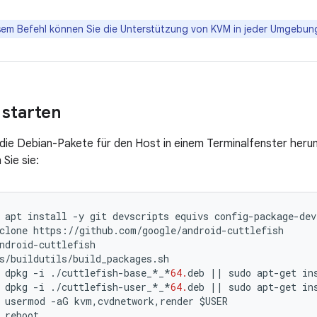
sem Befehl können Sie die Unterstützung von KVM in jeder Umgebun
 starten
die Debian-Pakete für den Host in einem Terminalfenster herunte
 Sie sie:
apt
install
-
y
git
devscripts
equivs
config
-
package
-
dev
clone
https
:
//
github
.
com
/
google
/
android
-
cuttlefish
ndroid
-
cuttlefish
s
/
buildutils
/
build_packages
.
sh
dpkg
-
i
./
cuttlefish
-
base_
*
_
*
64.
deb
||
sudo
apt
-
get
in
dpkg
-
i
./
cuttlefish
-
user_
*
_
*
64.
deb
||
sudo
apt
-
get
in
usermod
-
aG
kvm
,
cvdnetwork
,
render
$
USER
reboot