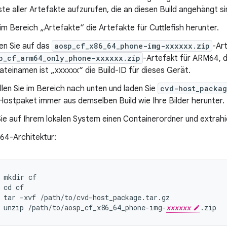
ste aller Artefakte aufzurufen, die an diesen Build angehängt si
im Bereich „Artefakte“ die Artefakte für Cuttlefish herunter.
ken Sie auf das
aosp_cf_x86_64_phone-img-xxxxxx.zip
-Ar
p_cf_arm64_only_phone-xxxxxx.zip
-Artefakt für ARM64, d
ateinamen ist „xxxxxx“ die Build-ID für dieses Gerät.
llen Sie im Bereich nach unten und laden Sie
cvd-host_packag
Hostpaket immer aus demselben Build wie Ihre Bilder herunter.
Sie auf Ihrem lokalen System einen Containerordner und extrahi
64-Architektur:
mkdir
cf
cd
cf
tar
-
xvf
/
path
/
to
/
cvd
-
host_package
.
tar
.
gz
unzip
/
path
/
to
/
aosp_cf_x86_64_phone
-
img
-
xxxxxx
.
zip