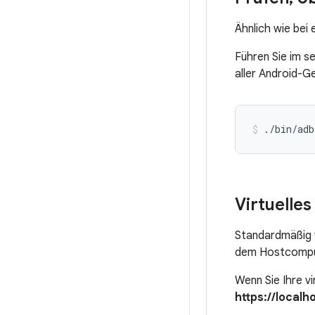
Ähnlich wie bei 
Führen Sie im s
aller Android-G
./bin/adb
Virtuelle
Standardmäßig w
dem Hostcompute
Wenn Sie Ihre v
https://localh