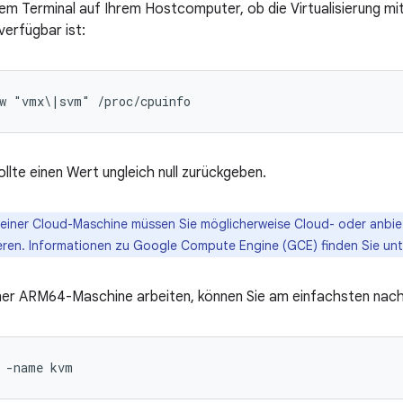
nem Terminal auf Ihrem Hostcomputer, ob die Virtualisierung mit
erfügbar ist:
-w "vmx\|svm" /proc/cpuinfo
llte einen Wert ungleich null zurückgeben.
einer Cloud-Maschine müssen Sie möglicherweise Cloud- oder anbiet
eren. Informationen zu Google Compute Engine (GCE) finden Sie un
iner ARM64-Maschine arbeiten, können Sie am einfachsten nac
 -name kvm