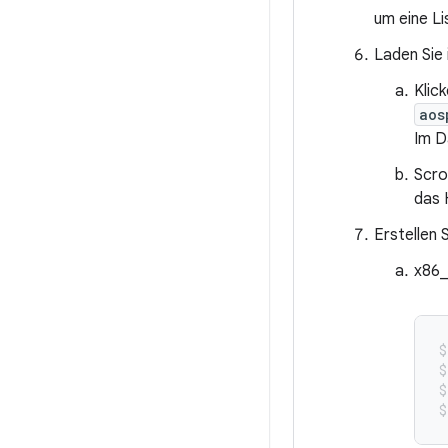
um eine Li
Laden Sie 
Klic
aos
Im D
Scro
das 
Erstellen 
x86_