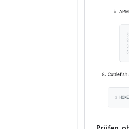
ARM6
Cuttlefish
HOME
Prüfen
,
ob