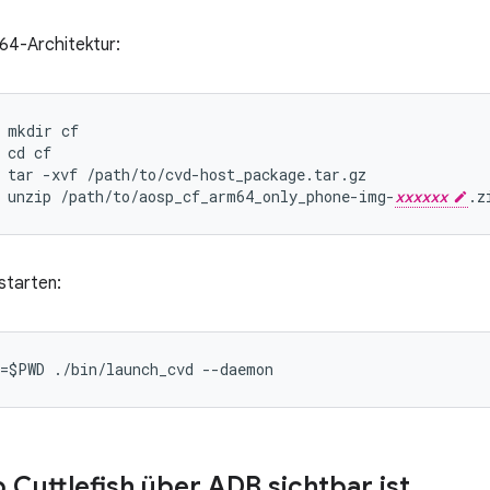
4-Architektur:
mkdir
cf
cd
cf
tar
-
xvf
/
path
/
to
/
cvd
-
host_package
.
tar
.
gz
unzip
/
path
/
to
/
aosp_cf_arm64_only_phone
-
img
-
xxxxxx
.
z
 starten:
=$PWD ./bin/launch_cvd --daemon
 Cuttlefish über ADB sichtbar ist