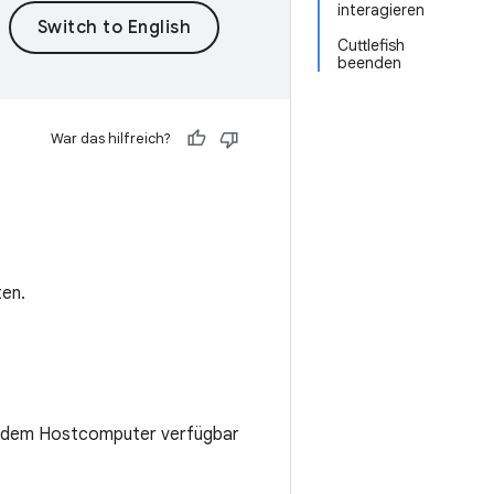
interagieren
Cuttlefish
beenden
War das hilfreich?
en.
 auf dem Hostcomputer verfügbar