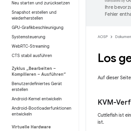
Neu starten und zurücksetzen
Ihre bevorz
Snapshot erstellen und
Fehler entha
wiederherstellen
GPU-Grafikbeschleunigung
Systemsteuerung
AOSP
Dokumen
Web
RTC-Streaming
Los g
CTS stabil ausführen
Zyklus „Bearbeiten –
Kompilieren – Ausführen“
Auf dieser Seit
Benutzerdefiniertes Gerät
erstellen
Android-Kernel entwickeln
KVM-Verf
Android-Bootloaderfunktionen
entwickeln
Cuttlefish ist 
ist.
Virtuelle Hardware