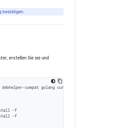
g bestätigen.
r, erstellen Sie sie und
debhelper
-
compat
golang
curl
stall
-
f
stall
-
f