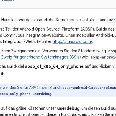
 Neustart werden zusätzliche Kernelmodule installiert und
ude
 ist Teil der Android Open-Source-Plattform (AOSP). Builds des v
d Continuous Integration-Website. Einen Index aller Android-Bui
s Integration-Website unter
http://ci.android.com/
.
 einen Zweignamen ein. Verwenden Sie den Standardzweig
aos
n
Zweig für generische Systemimages (GSIs)
wie
aosp-androi
das Build-Ziel
aosp_cf_x86_64_only_phone
auf und klicken S
ug
.
erwenden Sie für ARM64 den Branch
aosp-android-latest-relea
.
rm64_only_phone-userdebug
e auf das grüne Kästchen unter
userdebug
, um diesen Build a
eiteren Informationen zu diesem Build angezeigt. Klicken Sie i