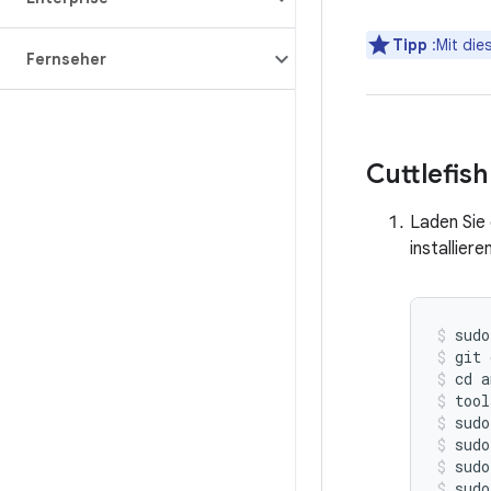
Tipp
:Mit die
Fernseher
Cuttlefish
Laden Sie 
installieren
sudo
git
cd
a
tool
sudo
sudo
sudo
sudo