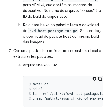
para ARM64, que contém as imagens do
dispositivo. No nome de arquivo, "xxxxxx" é o
ID do build do dispositivo.
Role para baixo no painel e faça o download
de
cvd-host_package.tar.gz
. Sempre faça
o download do pacote host do mesmo build
das imagens.
Crie uma pasta de contêiner no seu sistema local e
extraia estes pacotes:
Arquitetura x86_64:
mkdir
cf
cd
cf
tar
-
xvf
/
path
/
to
/
cvd
-
host_package
.
tar
unzip
/
path
/
to
/
aosp_cf_x86_64_phone
-
im