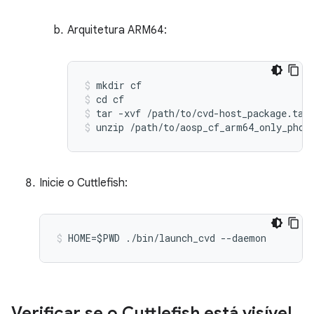
Arquitetura ARM64:
mkdir
cf
cd
cf
tar
-
xvf
/
path
/
to
/
cvd
-
host_package
.
tar
unzip
/
path
/
to
/
aosp_cf_arm64_only_phon
Inicie o Cuttlefish:
HOME=$PWD ./bin/launch_cvd --daemon
Verificar se o Cuttlefish está visível