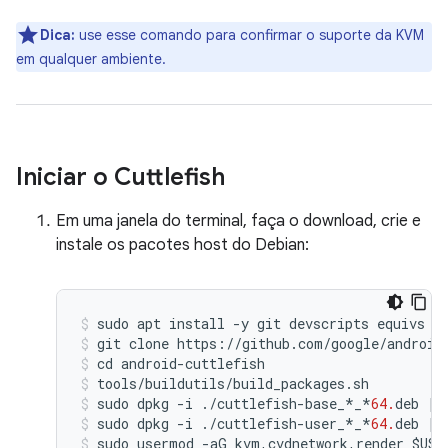
Dica:
use esse comando para confirmar o suporte da KVM
em qualquer ambiente.
Iniciar o Cuttlefish
Em uma janela do terminal, faça o download, crie e
instale os pacotes host do Debian:
sudo
apt
install
-
y
git
devscripts
equivs
c
git
clone
https
:
//
github
.
com
/
google
/
android
cd
android
-
cuttlefish
tools
/
buildutils
/
build_packages
.
sh
sudo
dpkg
-
i
./
cuttlefish
-
base_
*
_
*
64.
deb
||
sudo
dpkg
-
i
./
cuttlefish
-
user_
*
_
*
64.
deb
||
sudo
usermod
-
aG
kvm
,
cvdnetwork
,
render
$
USE