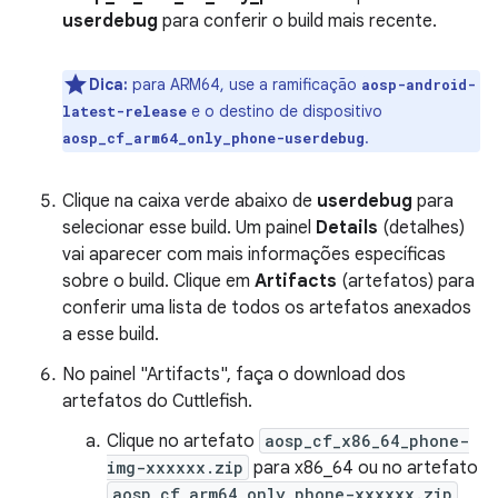
userdebug
para conferir o build mais recente.
Dica:
para ARM64, use a ramificação
aosp-android-
e o destino de dispositivo
latest-release
.
aosp_cf_arm64_only_phone-userdebug
Clique na caixa verde abaixo de
userdebug
para
selecionar esse build. Um painel
Details
(detalhes)
vai aparecer com mais informações específicas
sobre o build. Clique em
Artifacts
(artefatos) para
conferir uma lista de todos os artefatos anexados
a esse build.
No painel "Artifacts", faça o download dos
artefatos do Cuttlefish.
Clique no artefato
aosp_cf_x86_64_phone-
img-xxxxxx.zip
para x86_64 ou no artefato
aosp_cf_arm64_only_phone-xxxxxx.zip